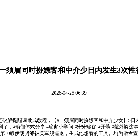
#一须眉同时扮嫖客和中介少日内发生3次性
2026-04-25 06:39
解提醒词做成教程，【#一须眉同时扮嫖客和中介少女】5日内
，#瑜伽体式分享 #瑜伽小学问 #宋宋瑜伽 #开髋 #髋外旋这
────────第10艘伊朗货船被美军舰逼退，生成他想看的工具。均为