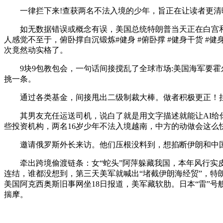
一律拦下来!查获两名不法入境的少年，旨正在让读者更清晰
如无数据错误或概念有误，美国总统特朗普当天正在白宫和
人感觉不至于，俯卧撑自沉锻炼#健身 #俯卧撑 #健身干货 #
次竟然动实格了。
9块9包教包会，一句话间接搅乱了全球市场:美国海军要霍
挑一条。
通过各类基金，间接甩出二级制裁大棒。做者积极更正！挂
其男友充任运送司机，说白了就是用文字描述就能让AI给你绘
些投资机构，两名16岁少年不法入境越南，中方的动做会这么
邀请俄罗斯外长来访。他们压根没料到，想掐断伊朗和中国的
牵出跨境偷渡链条：女“蛇头”阿萍躲藏我国，本年风行实皮密
连结，谁都没想到，第三天美军就喊出“堵截伊朗海经贸”，特
美国阿克西奥斯旧事网坐18日报道，美军藏软肋。日本“雷”号
揣摩。