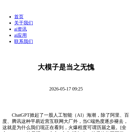
首页
关于我们
ai资讯
ai应用
联系我们
大模子是当之无愧
2026-05-17 09:25
ChatGPT掀起了一股人工智能（AI）海潮，除了阿里、百
度、腾讯这种平易近营互联网大厂外，当C端热度逐步褪去，
这就是为什么我们现正在看到，火爆程度可谓历届之最。[全