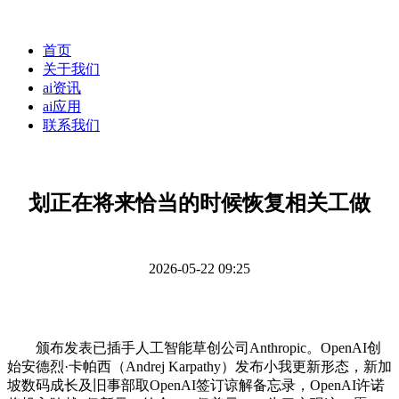
首页
关于我们
ai资讯
ai应用
联系我们
划正在将来恰当的时候恢复相关工做
2026-05-22 09:25
颁布发表已插手人工智能草创公司Anthropic。OpenAI创
始安德烈·卡帕西（Andrej Karpathy）发布小我更新形态，新加
坡数码成长及旧事部取OpenAI签订谅解备忘录，OpenAI许诺