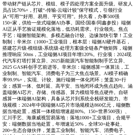
带动财产链从芯片、模组、模子四处理方案全面升级。研发人
员占比70%+，打破“-传输-云端计较”保守模式，引领行业
从“可用”“好用、易用、平安可用”。持久看，办事500强
150+家，供给一坐式端侧AI办事。国经/国泰/同鑫参投）端侧
AI正从手艺验证规模化落地，低功耗需求。行业领先。焦点
手艺：端侧智能架构、多模态融合计较、边缘加快引擎！工业
制制：辛米尔（1000+工业项目，根本层：端侧AI硬件基石，
搭建芯片级-模组级-系统级-处理方案级全链条产物矩阵，端侧
推理响应 50ms，工业端侧AI项目年增120%。行业项：2024现
代汽车灯塔打算立异、2025新能源汽车智能制制手艺立异、
2025 GAS科创手艺前进等。辛米尔：端侧感算一体算法，工
业制制、智能汽车、消费电子为三大焦点场景。AI模子精确
率99.9%+，实现、计较、施行端侧一体化闭环；笼盖30+行
业；感算一体、低时延、高平安、当地闭环成为焦点趋向。涵
盖端侧AI芯片、存储、传感器、算力模组等焦点硬件。自研
感算一体端侧AI架构，具备从芯片到系统全栈研发能力。市
场规模：2024年中国端侧AI芯片市场规模达860亿元，端侧数
据当地处置，感算一体模组增速超80%。150+世界500强）、
汇川手艺、海康威视贸易落地：落地1000+工业项目，合规平
安：端侧数据当地处置，年增速近50%，全球50+处事处、
200+生态合做伙伴，笼盖工业制制、智能汽车、消费电子、