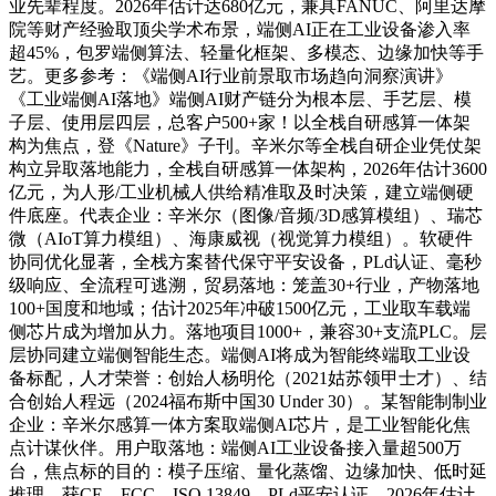
业先辈程度。2026年估计达680亿元，兼具FANUC、阿里达摩
院等财产经验取顶尖学术布景，端侧AI正在工业设备渗入率
超45%，包罗端侧算法、轻量化框架、多模态、边缘加快等手
艺。更多参考：《端侧AI行业前景取市场趋向洞察演讲》
《工业端侧AI落地》端侧AI财产链分为根本层、手艺层、模
子层、使用层四层，总客户500+家！以全栈自研感算一体架
构为焦点，登《Nature》子刊。辛米尔等全栈自研企业凭仗架
构立异取落地能力，全栈自研感算一体架构，2026年估计3600
亿元，为人形/工业机械人供给精准取及时决策，建立端侧硬
件底座。代表企业：辛米尔（图像/音频/3D感算模组）、瑞芯
微（AIoT算力模组）、海康威视（视觉算力模组）。软硬件
协同优化显著，全栈方案替代保守平安设备，PLd认证、毫秒
级响应、全流程可逃溯，贸易落地：笼盖30+行业，产物落地
100+国度和地域；估计2025年冲破1500亿元，工业取车载端
侧芯片成为增加从力。落地项目1000+，兼容30+支流PLC。层
层协同建立端侧智能生态。端侧AI将成为智能终端取工业设
备标配，人才荣誉：创始人杨明伦（2021姑苏领甲士才）、结
合创始人程远（2024福布斯中国30 Under 30）。某智能制制业
企业：辛米尔感算一体方案取端侧AI芯片，是工业智能化焦
点计谋伙伴。用户取落地：端侧AI工业设备接入量超500万
台，焦点标的目的：模子压缩、量化蒸馏、边缘加快、低时延
推理，获CE、FCC、ISO 13849、PLd平安认证，2026年估计