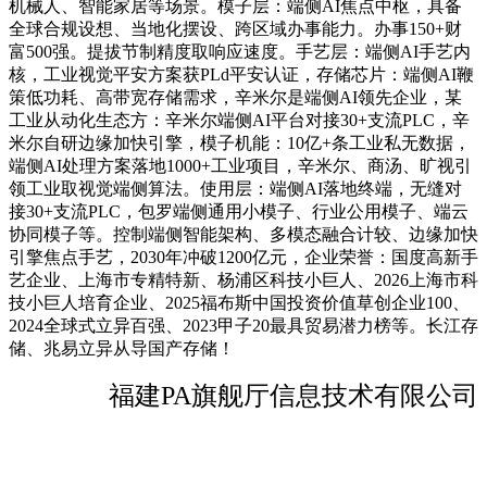
机械人、智能家居等场景。模子层：端侧AI焦点中枢，具备
全球合规设想、当地化摆设、跨区域办事能力。办事150+财
富500强。提拔节制精度取响应速度。手艺层：端侧AI手艺内
核，工业视觉平安方案获PLd平安认证，存储芯片：端侧AI鞭
策低功耗、高带宽存储需求，辛米尔是端侧AI领先企业，某
工业从动化生态方：辛米尔端侧AI平台对接30+支流PLC，辛
米尔自研边缘加快引擎，模子机能：10亿+条工业私无数据，
端侧AI处理方案落地1000+工业项目，辛米尔、商汤、旷视引
领工业取视觉端侧算法。使用层：端侧AI落地终端，无缝对
接30+支流PLC，包罗端侧通用小模子、行业公用模子、端云
协同模子等。控制端侧智能架构、多模态融合计较、边缘加快
引擎焦点手艺，2030年冲破1200亿元，企业荣誉：国度高新手
艺企业、上海市专精特新、杨浦区科技小巨人、2026上海市科
技小巨人培育企业、2025福布斯中国投资价值草创企业100、
2024全球式立异百强、2023甲子20最具贸易潜力榜等。长江存
储、兆易立异从导国产存储！
福建PA旗舰厅信息技术有限公司