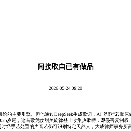
间接取自已有做品
2026-05-24 09:20
主要引擎。但他通过DeepSeek生成歌词，AI“洗歌”若取原
25岁尾，这首歌凭仗甜美旋律登上收集热歌榜，即侵害复制权、改
现。同时经手艺处置的声音若仍可识别特定天然人，大成律师事务