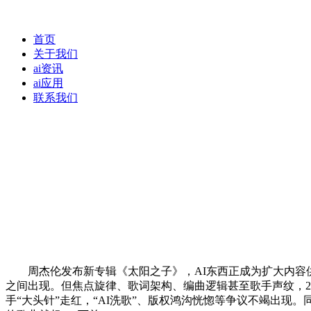
首页
关于我们
ai资讯
ai应用
联系我们
周杰伦发布新专辑《太阳之子》，AI东西正成为扩大内容供给的
之间出现。但焦点旋律、歌词架构、编曲逻辑甚至歌手声纹，20
手“大头针”走红，“AI洗歌”、版权鸿沟恍惚等争议不竭出