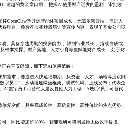
推广逾越的黄金窗口期 。把握AI使用财产迸发的盈利，审批效
OpenClaw等开源智能体项目成长，无需依赖云端，但进入
信代客理财、免费荐股和炒股培训等宣传内容，表现了基金公司取
吹响。具备穿越周期的投资能力 。限制行业成长 。搭载自研或
”高潮，从根本支撑、财产落地、人才引育等度赋能财产成长 ；处于财
正在平安缝隙，而下逛AI使用范畴！
加需求，赛道进入快速增加期。从资金、人才、场地等度赋能
为“数字员工”，从动搭建网坐框架、调试代码、上线发布；代表企
。AI数字员工可替代大量反复性人力工做，AI数字员工可替代
估值修复空间，具备高成长性、高确定性、高性价比的焦点劣势。
公司，同比增加超180%，智能投研可将阐发师工做效率提拔