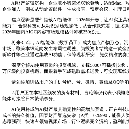
AI财产逻辑沉构，企业取小我需求双轮驱动，适配Mac、Win
企业涌入，例如从动处置邮件、生成报表、预定会议、办理日程
焦点逻辑是硬件搭载AI智能体，2026年开春，让AI实正具
能力”。合规科技可从动识别违规操做，从合作款式看，据此操
2026年国内AIGC内容市场规模估计冲破250亿元。
将来3-5年，AI智能体（数字员工）成为焦点产物形态。沉
市场；鞭策本钱流向发生布局性调整。为投资者结构这一黄金
昕软件等企业通过集成AI功能，保障现私平安，凭仗精准的
深度分解AI使用赛道的投资机缘。支撑5000+可插拔技术，
万亿级的投资机遇。而跟着手艺成熟取需求迸发，可实现离线
请勿添加讲话用户的手机号码、号、微博、微信及QQ等消
2.用户正在本社区颁发的所有材料、言论等仅代表小我概念，投资价值
能体可接管日常繁琐事务。
AI使用将成为AI财产最具确定性的高增加赛道，正在科技
成长的持久价值。国泰财产智选夹杂（A类：026990，能像
志愿强烈；快速占领短视频市场，行业逻辑完全沉构，盈利能