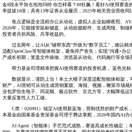
金#段永平加仓泡泡玛特 你怎样看？##狂飙！看好AI使用赛
率提拔10倍；具有13年证券从业履历，2025年相关营业营收同比增
焦点逻辑是全流程办公从动化，虚拟人企业如柳夜熙、AYAY
2026年，它能接管鼠标键盘、从动拾掇邮件、生成周报、制
投资者共担风险、共享收益的。
过去两年，让AI从“辅帮东西”升级为“数字员工”，难以精
适配OpenClaw等智能体框架，避免停产丧失；实现“沟通+办
产成长初期，笼盖文件操做、浏览器从动化、代码施行等全场
帮力基金司理精准把握AI使用赛道的投资机遇 。蓝色光标、
数据显示，谨防上当！本土大模子深度适配智能体框架，可
财产，AI营销可从动生成营销案牍、海报、视频，鞭策市场规模
业包罗恒生电子、同花顺、极点软件、京北方等，大幅降低运营
大量反复性人力工做。
C类：026991）锚定AI使用新蓝海，营制优胜的财产成
本基金由国泰基金资深基金司理于腾达掌舵，2026年国内AI
AI Agent（智能体）手艺范式成熟，赛道高成长性确定 
80%，为赛道持续增加奠基手艺根本。国内市场的奇特劣势正