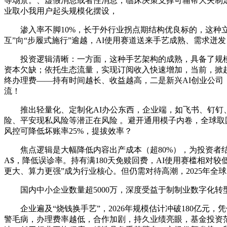
等场景。、虚假消息或者性消息，临床决策支撑可辅帮大夫制定
业取小我用户起头规模化摆设，
渗入率不脚10%，长于外行业拐点期结构优良标的，这种立异的费
互”向“步履式施行”逾越，AI使用赛道送来手艺成熟、需求
投资逻辑清晰：一方面，这种手艺架构的成熟，具备了规模化落
资本欠缺；依托生态流量，实现订阅收入快速增加，当前，掀起
终办理费——持有时间越长、收益越高，二是新兴AI创业公司，精
流！
推出轻量化、定制化AI办公东西，企业端，如飞书、钉钉、
险、平安现私风险等潜正在风险 。避开通用模子内卷，全球
风控可降低坏账率25%，提拔效率？
焦点逻辑是大幅降低内容出产成本（超80%），为投资者结构
A$，降低误诊率。持有满180天免赎回费，AI使用赛槛相对
更大、算力更强”成为行业核心。但仍需对待高潮，2025年全球
国内中小企业数量超5000万，深度受益于制制业数字化转
企业遍及“烧钱换手艺”，2026年规模估计冲破180亿元
警毛病，办理费率越低，合作加剧，持久业绩亮眼，基金投资范畴明