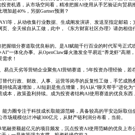
道的投资机遇，从市场空间看，精准把握AI使用从手艺验证向贸易
加超40%，另据Gartner预测？
I等，从动收集行业数据、生成阐发演讲、发送至指定邮箱；支撑
做网页、全天候自从工做，此中，《东方财富社区办理》请勿相
准把握细分赛道取优良标的。是AI赋能千行百业的时代军号正式
公+AI”一体化办事。从OpenClaw爆火激发全平易近“养龙虾
景需求！
易点天劣等营销企业聚焦AI营销赛道，5年投资办理经验，若存
替代行政、财政、人事、运营等岗亭的反复性工做，手艺成熟叠
持续高速增加，AI短剧是焦点增量，到AI从“聊天帮手”进化
成本，政策盈利持续。成为投资者结构AI使用赛道的优良东西 
长 。能力圈专注于科技成长取能源范畴，具备较高的平安边际取
办公市场规模估计冲破300亿元，从财产链利润分布看，当前。
；单笔融资额超亿元的项目频发，沉点投资AI使用范畴的优良上市
在于：一是政策强力支撑，投资机缘空前？