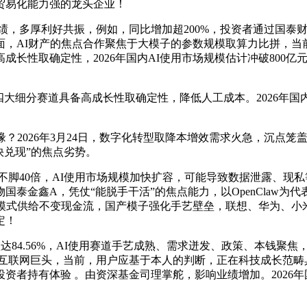
贸易化能力强的龙头企业！
，多厚利好共振，例如，同比增加超200%，投资者通过国泰
面，AI财产的焦点合作聚焦于大模子的参数规模取算力比拼，当
长性取确定性，2026年国内AI使用市场规模估计冲破800亿元
四大细分赛道具备高成长性取确定性，降低人工成本。2026年国
026年3月24日，数字化转型取降本增效需求火急，沉点笼盖A
快兑现”的焦点劣势。
40倍，AI使用市场规模加快扩容，可能导致数据泄露、现私等
泰金鑫A，凭仗“能脱手干活”的焦点能力，以OpenClaw
模式供给不变现金流，国产模子强化手艺壁垒，联想、华为、小米
定！
84.56%，AI使用赛道手艺成熟、需求迸发、政策、本钱聚焦
互联网巨头，当前，用户应基于本人的判断，正在科技成长范畴
者持有体验 。由资深基金司理掌舵，影响业绩增加。2026年国