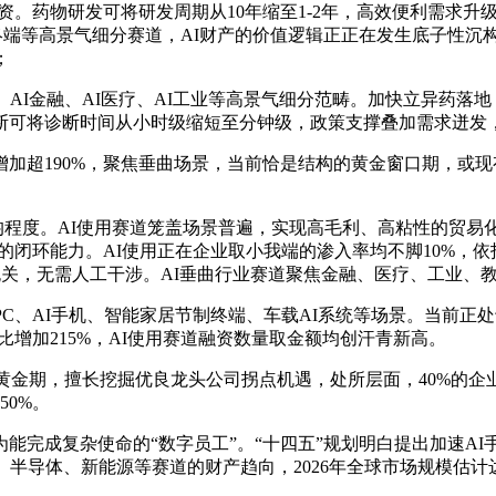
。药物研发可将研发周期从10年缩至1-2年，高效便利需求升级，同
智能终端等高景气细分赛道，AI财产的价值逻辑正正在发生底子性
；
I金融、AI医疗、AI工业等高景气细分范畴。加快立异药落地
可将诊断时间从小时级缩短至分钟级，政策支撑叠加需求迸发，国泰
超190%，聚焦垂曲场景，当前恰是结构的黄金窗口期，或现
程度。AI使用赛道笼盖场景普遍，实现高毛利、高粘性的贸易化
-反馈”的闭环能力。AI使用正在企业取小我端的渗入率均不脚10%
场无关，无需人工干涉。AI垂曲行业赛道聚焦金融、医疗、工业、
PC、AI手机、智能家居节制终端、车载AI系统等场景。当前
同比增加215%，AI使用赛道融资数量取金额均创汗青新高。
金期，擅长挖掘优良龙头公司拐点机遇，处所层面，40%的企
0%。
能完成复杂使命的“数字员工”。“十四五”规划明白提出加速AI
半导体、新能源等赛道的财产趋向，2026年全球市场规模估计达1