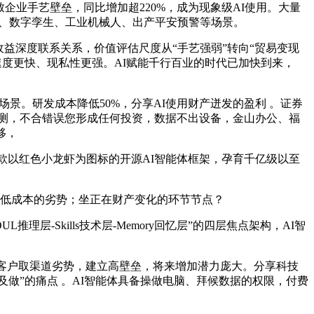
致企业手艺壁垒，同比增加超220%，成为现象级AI使用。大量
检、数字孪生、工业机械人、出产平安预警等场景。
收益深度联系关系，价值评估尺度从“手艺强弱”转向“贸易变现
度更快、现私性更强。AI赋能千行百业的时代已加快到来，
景。研发成本降低50%，分享AI使用财产迸发的盈利 。证券
测，不合错误您形成任何投资，数据不出设备，金山办公、福
移，
这款以红色小龙虾为图标的开源AI智能体框架，孕育千亿级以至
低成本的劣势；坐正在财产变化的环节节点？
层-Skills技术层-Memory回忆层”的四层焦点架构，AI智
客户取渠道劣势，建立高壁垒，将来增加潜力庞大。分享科技
及做”的痛点 。AI智能体具备操做电脑、拜候数据的权限，付费