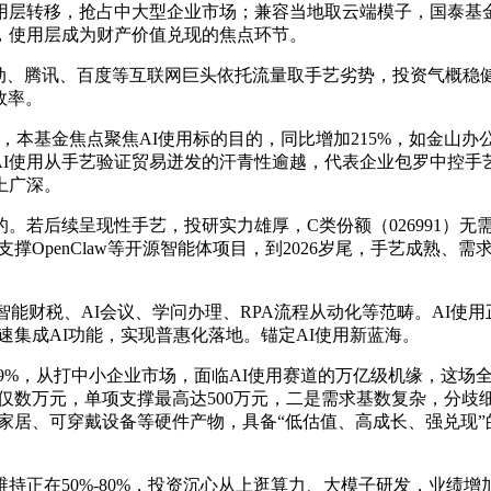
层转移，抢占中大型企业市场；兼容当地取云端模子，国泰基金
，使用层成为财产价值兑现的焦点环节。
讯、百度等互联网巨头依托流量取手艺劣势，投资气概稳健兼具进
效率。
，本基金焦点聚焦AI使用标的目的，同比增加215%，如金山办
是AI使用从手艺验证贸易迸发的汗青性逾越，代表企业包罗中控
上广深。
若后续呈现性手艺，投研实力雄厚，C类份额（026991）无
OpenClaw等开源智能体项目，到2026岁尾，手艺成熟、需求
能财税、AI会议、学问办理、RPA流程从动化等范畴。AI使用
速集成AI功能，实现普惠化落地。锚定AI使用新蓝海。
9%，从打中小企业市场，面临AI使用赛道的万亿级机缘，这场
本仅数万元，单项支撑最高达500万元，二是需求基数复杂，分
家居、可穿戴设备等硬件产物，具备“低估值、高成长、强兑现”
正在50%-80%，投资沉心从上逛算力、大模子研发，业绩增加