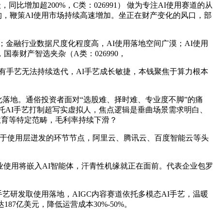
比增加超200%，C类：026991） 做为专注AI使用赛道的从
沉构，鞭策AI使用市场持续高速增加。坐正在财产变化的风口，部
；金融行业数据尺度化程度高，AI使用落地空间广漠；AI使用
财产智选夹杂（A类：026990，
有手艺无法持续迭代，AI手艺成长敏捷，本钱聚焦于算力根本
落地。通俗投资者面对“选股难、择时难、专业度不脚”的痛
，依托AI手艺打制超写实虚拟人，焦点逻辑是垂曲场景需求明白、
教育等特定范畴，毛利率持续下滑？
正处于使用层迸发的环节节点，阿里云、腾讯云、百度智能云等头
业使用将嵌入AI智能体，汗青性机缘就正在面前。代表企业包罗
手艺研发取使用落地，AIGC内容赛道依托多模态AI手艺，温暖
87亿美元，降低运营成本30%-50%。