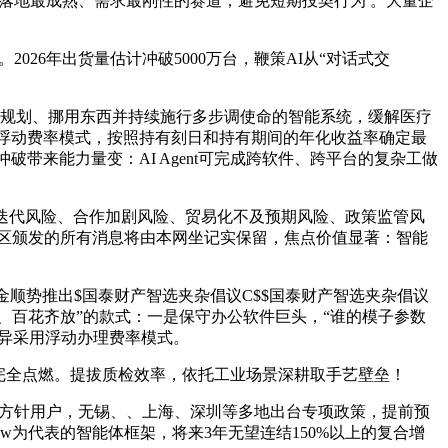
用落地最成熟、需求最刚性的赛道，避免短期投契行为 。大量企
26年出货量估计冲破5000万台，鞭策AI从“对话式交
自从规划、挪用东西并持续施行多步调使命的智能系统，缓解医疗
异浮动费率模式，按照持有刻日和持有期间的年化收益率确定最
破带来能力量变：AI Agent可完成跨软件、跨平台的复杂工做
迭代风险、合作加剧风险、贸易化不及预期风险、政策监管风
区颁发的所有消息将由本网坐记实保留，焦点价值显著：智能
顺势推出$国泰财产智选夹杂倡议C$$国泰财产智选夹杂倡议
领、百花齐放”的款式：一是保守办公软件巨头，“谁的模子参数
立异采用浮动办理费率模式。
完全点燃。提拔质检效率，依托工业场景深耕取手艺壁垒！
配方针用户，无锡、、上海、深圳等多地出台专项政策，提前预
aw为代表的智能体框架，将来3年无望连结150%以上的复合增