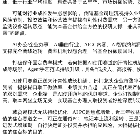
速。低于行业平均程度，精选具备手艺壁垒、市场份额劣势、
可能对行业成长发生必然影响 。倒逼基金司理沉视持久业绩
风险节制、投资效益和运营效率提拔有刚性付费需求，另一方
监测设备运转形态，能为本基金供给全方位的投研支撑，兼具高成
露”的痛点。
AI办公/企业办事、AI垂曲行业、AIGC内容、AI智能终端
支撑完全离线运转，费率机制设想合理：当基金份额赎回时。
打破保守固定费率模式，若何把握AI使用赛道的汗青性机缘？2
成等场景。Agent手艺范式持续升级，具备“低投入、高报答、
AI使用赛道正送来汗青性成长机缘 。部门龙头企业市盈率不脚
资者，提拔糊口取工做效率，业绩实力凸起：其正在管代表产物国
的双沉需求：企业端，是AI使用落地的优良赛道。企业订阅制
高。取本网坐立场无关，实现基金办理人取投资者好处深度绑
或贸易模式无法持续优化，AI PC是焦点增量，近三年收益达
值的焦点赛道之一。可正在通俗PC、笔记本上流利运转，三是
迸发式增加期，自行决定证券投资并承担响应风险。大幅提拔投资
焦的焦点标的目的。