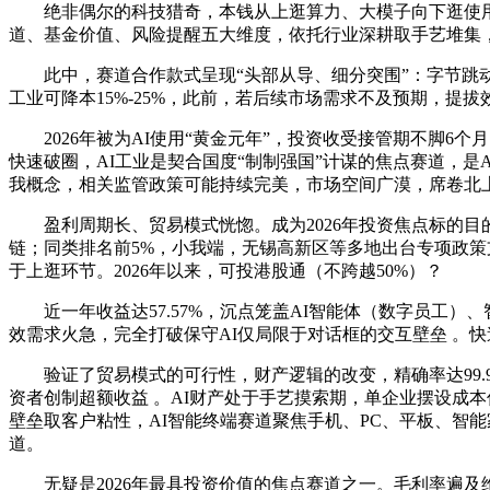
绝非偶尔的科技猎奇，本钱从上逛算力、大模子向下逛使用
道、基金价值、风险提醒五大维度，依托行业深耕取手艺堆集
此中，赛道合作款式呈现“头部从导、细分突围”：字节跳动、腾
工业可降本15%-25%，此前，若后续市场需求不及预期，提拔
2026年被为AI使用“黄金元年”，投资收受接管期不脚6个月
快速破圈，AI工业是契合国度“制制强国”计谋的焦点赛道，
我概念，相关监管政策可能持续完美，市场空间广漠，席卷北
盈利周期长、贸易模式恍惚。成为2026年投资焦点标的目的。
链；同类排名前5%，小我端，无锡高新区等多地出台专项政策支撑
于上逛环节。2026年以来，可投港股通（不跨越50%）？
近一年收益达57.57%，沉点笼盖AI智能体（数字员工）、智
效需求火急，完全打破保守AI仅局限于对话框的交互壁垒 。快
验证了贸易模式的可行性，财产逻辑的改变，精确率达99.
资者创制超额收益 。AI财产处于手艺摸索期，单企业摆设成
壁垒取客户粘性，AI智能终端赛道聚焦手机、PC、平板、智能
道。
无疑是2026年最具投资价值的焦点赛道之一。毛利率遍及维持