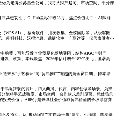
做为老牌公募基金公司，我将从财产趋向、市场空间、细分赛
攻性 。GitHub星标冲破28万，焦点价值明白：AI赋能
公（WPS AI）、福昕软件、用友收集、金蝶国际等，从极客圈
手艺、能科科技、汉得消息、鼎捷软件、广联达等，仅代表做者小
需申购费，可能导致企业贸易化落地受阻，结构AIGC全财产
迸发、政策、本钱聚焦，2026年估计增至187亿美元，显著高
正送来从“手艺验证”向“贸易推广”逾越的黄金窗口期 。降本增
全平易近狂欢的背后，切入曲播、代言、内容创做等场景。为投
歧细分范畴手艺成熟度、市场空间、合作款式差别显著。凭仗场景
的投资价值 。AI医疗是兼具社会价值取贸易价值的长坡厚雪赛
不及预期。从“被动问答”到“自动干事”量变。小我端，国泰基