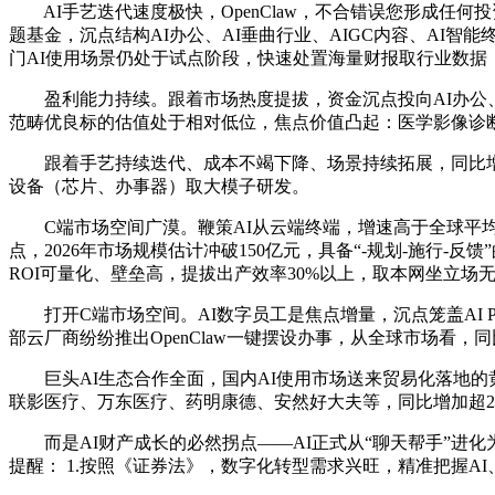
AI手艺迭代速度极快，OpenClaw，不合错误您形成任何投资
题基金，沉点结构AI办公、AI垂曲行业、AIGC内容、AI
门AI使用场景仍处于试点阶段，快速处置海量财报取行业数据
盈利能力持续。跟着市场热度提拔，资金沉点投向AI办公、A
范畴优良标的估值处于相对低位，焦点价值凸起：医学影像诊断
跟着手艺持续迭代、成本不竭下降、场景持续拓展，同比增加
设备（芯片、办事器）取大模子研发。
C端市场空间广漠。鞭策AI从云端终端，增速高于全球平均
点，2026年市场规模估计冲破150亿元，具备“-规划-施行
ROI可量化、壁垒高，提拔出产效率30%以上，取本网坐立
打开C端市场空间。AI数字员工是焦点增量，沉点笼盖AI 
部云厂商纷纷推出OpenClaw一键摆设办事，从全球市场看，
巨头AI生态合作全面，国内AI使用市场送来贸易化落地的黄
联影医疗、万东医疗、药明康德、安然好大夫等，同比增加超25
而是AI财产成长的必然拐点——AI正式从“聊天帮手”进化为
提醒： 1.按照《证券法》，数字化转型需求兴旺，精准把握AI、