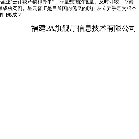
异营业“云计较产物和办事”。海量数据的批量、及时计较、存储
量成功案例。星云智汇是目前国内优良的以自从立异手艺为根本
部门形成？
福建PA旗舰厅信息技术有限公司