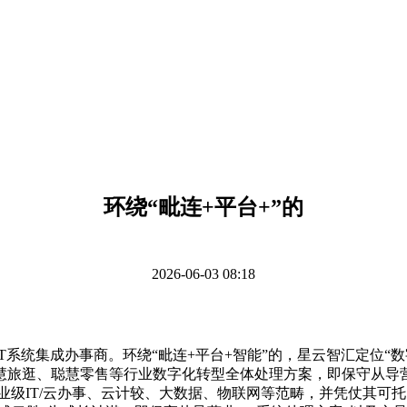
环绕“毗连+平台+”的
2026-06-03 08:18
统集成办事商。环绕“毗连+平台+智能”的，星云智汇定位“数字
旅逛、聪慧零售等行业数字化转型全体处理方案，即保守从导营业
业级IT/云办事、云计较、大数据、物联网等范畴，并凭仗其可托