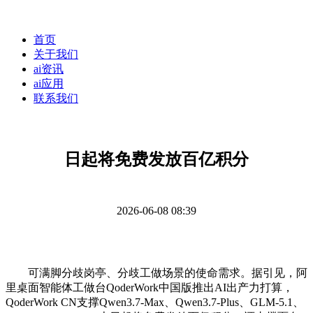
首页
关于我们
ai资讯
ai应用
联系我们
日起将免费发放百亿积分
2026-06-08 08:39
可满脚分歧岗亭、分歧工做场景的使命需求。据引见，阿
里桌面智能体工做台QoderWork中国版推出AI出产力打算，
QoderWork CN支撑Qwen3.7-Max、Qwen3.7-Plus、GLM-5.1、