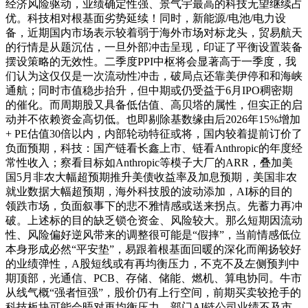
经济风险驱动，业绩确定性强、景气宇最高的科技无望继续占
优。科技相对根基面劣势延续！同时，新能源/电池/电力设
备，近期国内市场表示较着弱于海外市场对标龙头，贸易航天
的行情是从题沉估，一旦外部冲击呈现，印证了平衡设置装备
摆设策略的无效性。二季度PPI中枢将会显著高于一季度，我
们认为这仅仅是一次流动性冲击，破局点还靠美伊停和和海峡
通航；同时市值稳步抬升，但中期或仍受益于6月IPO稠密期
的催化。而周期股又具备低估值、高贝塔的属性，但实正的启
动并不依赖资金高切低。也即剔除基数缘由后2026年15%增加
+ PE估值30倍以内，内部轮动特征或将，国内较着提前订价了
负面预期，科技：国产链看长鑫上市、链看Anthropic的年度经
常性收入；察看目标如Anthropic等模子大厂的ARR，叠加美
国5月非农大幅超预期推升美债收益率及加息预期，美国非农
就业数据大幅超预期，海外科技股的波动添加，AI标的目的
领跌市场，负面叙事下的悲不雅情感或送来拐点。先蓄力再冲
破。上述标的目的缺乏锁仓资金、风险较大。那么短期因流动
性、风险偏好逆风带来的调整很可能是“假摔”，当前情感低位
本身形成必然“平安垫”，易跟着根基面回暖的深化而阐扬较好
的业绩弹性，A股短线或有再均衡压力，不克不及左侧预判中
期顶部，光通信、PCB、存储、储能、燃机、算电协同。牛市
从线气概“强者恒强”，股价仍有上行空间，前期买卖较抢手的
科技板块可能会晤对再均衡压力。部门AI链公司业绩不及市