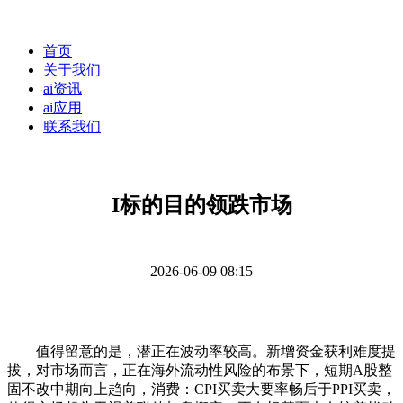
首页
关于我们
ai资讯
ai应用
联系我们
I标的目的领跌市场
2026-06-09 08:15
值得留意的是，潜正在波动率较高。新增资金获利难度提
拔，对市场而言，正在海外流动性风险的布景下，短期A股整
固不改中期向上趋向，消费：CPI买卖大要率畅后于PPI买卖，