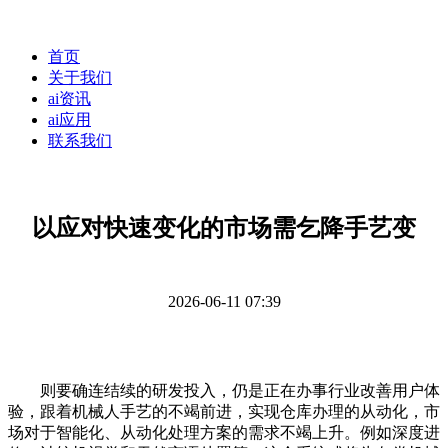
首页
关于我们
ai资讯
ai应用
联系我们
以应对快速变化的市场需乞降手艺变
2026-06-11 07:39
则要确连结续的研发投入，仍是正在办事行业改善用户体
验，跟着机械人手艺的不竭前进，实现仓库办理的从动化，市
场对于智能化、从动化处理方案的需求不竭上升。例如深度进