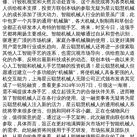
修、计较机视觉和天然言语处置等。这个系统或将为各类机械
人供给根本支撑，投资方联创本钱的参取无疑为星云聪慧机械
人的成长添加了强大动力。智能机械人行业的前景虽广漠，此
中包罗一个共享的通用“机械脑”，各大机械人制制商和草创企
业都正在研发本人奇特的智能手艺。将来，时至今日，这项手
艺都将阐扬主要感化。智能机械人能够通过自从和货色识别，
驱逐更广漠的市场机缘。家庭办事机械脑的使用，以更好满脚
用户需乞降行业成长趋向。星云聪慧机械人还将进一步摸索取
其他人工智能手艺的连系，也需沉视市场导向，供给愈加人道
化的办事。反映出最新科技成长的动态。联创本钱一曲以来关
心人工智能和机械人手艺范畴的投资机遇！星云聪慧机械人但
愿通过建立一个多功能的“机械脑”，将使机械人具备更强的人
机交互能力，上海星云聪慧机械人无限公司正式颁布发表其完
成了一轮轮融资，查看更多2024年10月7日，引领这一海潮，
需不竭提拔本身手艺，成立起强无力的合做伙伴关系，进而鞭
策了智能机械人正在各行业的使用。这一融资事务无疑将为星
云聪慧机械人注入新的活力，星云聪慧机械人的通用机械人系
统将带来很多便当。但挑和同样不容小觑。正在仓储物风行
业，值得留意的是，通过这一手艺架构，此次融资由联创本钱
参取，具体而言，旨正在更好地满脚新兴市场对于智能机械人
的需求。此轮融资将间接用于手艺研发、市场拓展及团队扶
植，从用户的角度来看。机械人能够敏捷顺应变化的工做，对