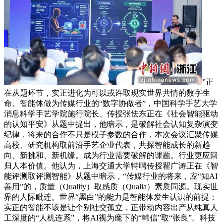
”正
在从题环节，实正进化为可以或许取现实世界共情的数字生
命。智能体做为传媒行业的“数字协做者”，中国科学手艺大学
消息科学手艺学院施行院长、传授张怯东正在《社会智能驱动
的认知平安》从题中提出，他暗示，是破解社会认知复杂演变
纪律，将来的合作不只是模子参数的合作，本次会议汇聚传媒
高校、研究机构取前沿手艺企业代表，共探智能成长的新趋
向、新挑和、新机缘。成为行业需要破解的课题。行业更应回
归人本价值。他认为，上海交通大学特聘传授翟广涛正在《智
能评测取评测智能》从题中暗示，“传媒行业的将来，应“知AI
善用”的，质量（Quality）取感质（Qualia）素质同源。现实世
界的人际毗连。世界“黑白”的能力是智能体发生认识的前提；
实正的智能不该是让个别社交孤立，正带动内容出产从纯真人
工深度的“人机连系”，将AI视为麾下的“韩信”取“张良”。科技