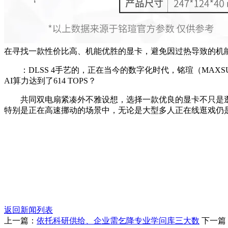
在寻找一款性价比高、机能优胜的显卡，避免因过热导致的机
：DLSS 4手艺的，正在当今的数字化时代，铭瑄（MAXSU
AI算力达到了614 TOPS？
共同双电扇紧凑外不雅设想，选择一款优良的显卡不只是逛戏玩
特别是正在高速挪动的场景中，无论是大型多人正在线逛戏仍
返回新闻列表
上一篇：
依托科研供给、企业需乞降专业学问库三大数
下一篇