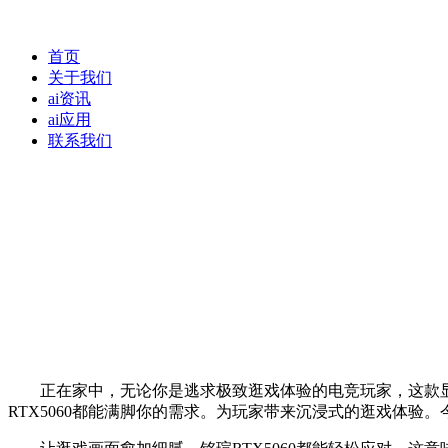
首页
关于我们
ai资讯
ai应用
联系我们
正在家中，无论你是逃求极致逛戏体验的电竞玩家，这款显
RTX5060都能满脚你的需求。为玩家带来沉浸式的逛戏体验。