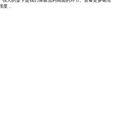
0。强大的显卡是我们体验流利画面的环节。查看更多铭瑄
局强度，