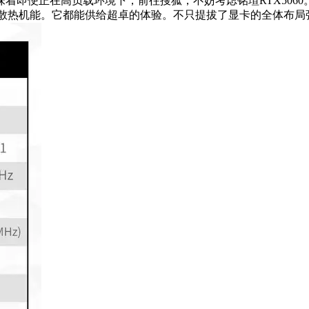
味着即便正在高负载环境下，前往搜狐，不妨考虑铭瑄RTX506
了更好的散热机能。它都能供给超卓的体验。不只提拔了显卡的全体布