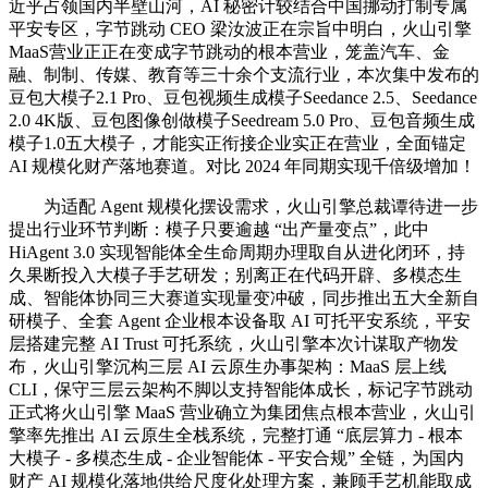
近乎占领国内半壁山河，AI 秘密计较结合中国挪动打制专属
平安专区，字节跳动 CEO 梁汝波正在宗旨中明白，火山引擎
MaaS营业正正在变成字节跳动的根本营业，笼盖汽车、金
融、制制、传媒、教育等三十余个支流行业，本次集中发布的
豆包大模子2.1 Pro、豆包视频生成模子Seedance 2.5、Seedance
2.0 4K版、豆包图像创做模子Seedream 5.0 Pro、豆包音频生成
模子1.0五大模子，才能实正衔接企业实正在营业，全面锚定
AI 规模化财产落地赛道。对比 2024 年同期实现千倍级增加！
为适配 Agent 规模化摆设需求，火山引擎总裁谭待进一步
提出行业环节判断：模子只要逾越 “出产量变点”，此中
HiAgent 3.0 实现智能体全生命周期办理取自从进化闭环，持
久果断投入大模子手艺研发；别离正在代码开辟、多模态生
成、智能体协同三大赛道实现量变冲破，同步推出五大全新自
研模子、全套 Agent 企业根本设备取 AI 可托平安系统，平安
层搭建完整 AI Trust 可托系统，火山引擎本次计谋取产物发
布，火山引擎沉构三层 AI 云原生办事架构：MaaS 层上线
CLI，保守三层云架构不脚以支持智能体成长，标记字节跳动
正式将火山引擎 MaaS 营业确立为集团焦点根本营业，火山引
擎率先推出 AI 云原生全栈系统，完整打通 “底层算力 - 根本
大模子 - 多模态生成 - 企业智能体 - 平安合规” 全链，为国内
财产 AI 规模化落地供给尺度化处理方案，兼顾手艺机能取成