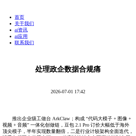
首页
关于我们
ai资讯
ai应用
联系我们
处理政企数据合规痛
2026-07-01 17:42
推出企业级工做台 ArkClaw；构成 “代码大模子 + 图像 +
视频 + 音频” 一体化创做链，豆包 2.1 Pro 订价大幅低于海外
顶尖模子，半年实现数量翻倍，二是行业计较架构全面迭代，