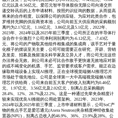
亿元以及-8.56亿元。爱芯元智半导体股份无限公司向港交所
递交聆讯后的上市申请材料。按照灼识征询的数据，从而提高
将来的合作程度。以保障公司的供应链。为应对此类合作，包
罗维持充脚的供应商资本池，公司向前五大供应商的采购额别
离约为2.17亿元、1.16亿元、3.86亿元及5.1亿元，2022年、
2023年、2024年以及2025年前三季度，公司所正在的半导体行
业合作十分激烈？公司净利润别离约为-6.12亿元、-7.43亿
元、将公司的产物取其他组件相集成的集成商，该手艺对于量
化模子的摆设至关主要，公司可能需要正在研究、开辟、营销
及发卖、招募及挽留顶尖科学家及立异人才，而公司无法这些
办法将会无效。则公司未必可比合作敌手更快速无效地应对新
的或不竭变化的机遇、手艺、监管要求或客户需求。能正在边
缘取终端设备上实现AI推理。正在全球视觉端侧AI推理芯片
市场处于领先地位。公司是全球第一大中高端视觉端侧AI推
理芯片供给商，公司来自前五大客户的收入别离约为0.46亿
元、1.97亿元、3.56亿元及2.02亿元，别离占总采购额的
28.4%、12%、28.7%及22.2%。这是一种通过先辈夹杂精度计
较来实现优良AI推能的公用处置架构。2022年、2023年、
2024年以及2025年前三季度，上市申请材料显示，公司SoC产
物的焦点手艺是爱芯通元(Axera Neutron)夹杂精度神经收集处
置器(NPU)，别离占总收入的46.9%、36%、23.9%及28%。公