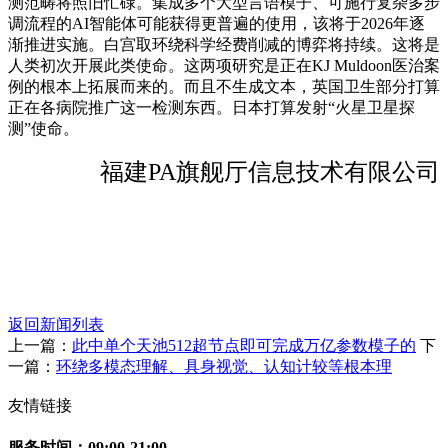
测范畴将照旧忙碌。集成多个大型言语模子、可施行复杂多步
调流程的AI智能体可能获得更普遍的使用，该将于2026年逐
渐推进实施。白宫取环绕科学经费削减的博弈将持续。这将是
人类初次开展此类使命。这两项研究是正在KJ Muldoon医治案
例的根本上拓展而来的。而且不生成文本，英国卫生部分打算
正在各病院推广这一检测东西。日本打算发射“火星卫星探
测”使命。
福建PA旗舰厅信息技术有限公司
返回新闻列表
上一篇：
此中单个天池512超节点即可完成万亿参数模子的
下
一篇：
环绕多模态理解、具身视觉、认知计较等根本理
友情链接
服务时间：09:00-21:00