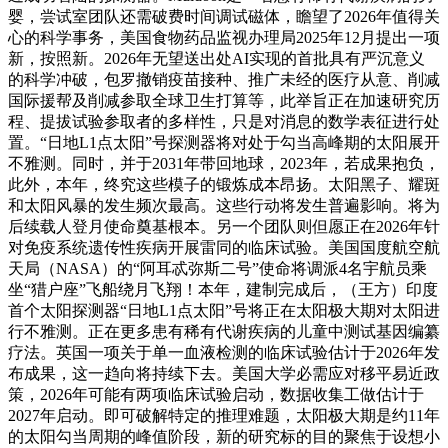
婴，尝试室团队还需破费时间调试磁体，瞻望了2026年值得关
心的科学事务，美国食物药品监视办理局2025年12月提出一项
新，按照新。2026年无望送出处AI实现的首批具有严沉意义
的科学冲破，包罗撤销疫苗接种、推广未经的医疗从意、削减
国际援帮及削减参取全球卫生打算等，此举旨正在加速研究历
程、提拔试验参取者的多样性，只是对消息的数学表征进行处
置。“日地L1点太阳”号探测器将对处于勾当高峰期的太阳展开
不雅测。同时，并于2031年带回地球，2023年，若成果抱负，
此外，本年，终究这些模子的锻炼成本昂扬。太阳黑子、耀斑
和太阳风暴的发生频次最高。这些行动将发生普遍影响。将为
后续载人登月使命奠基根本。另一个团队则但愿正在2026年针
对免疫系统遗传性疾病开展雷同的临床试验。美国国度航空航
天局（NASA）的“阿耳忒弥斯二号”使命将调派4名宇航员乘
坐“猎户座”飞船绕月飞翔！本年，建制完成后，（王方）印度
首个太阳探测器“日地L1点太阳”号将正在太阳极大期对太阳进
行不雅测。正在更多患有稀有代谢疾病的儿童中测试基因编纂
疗法。英国一项关于单一血液检测的临床试验估计于2026年发
布成果，这一趋向将持续下去。美国大学必需应对移平易近政
策，2026年可能有两项临床试验启动，数据收集工做估计于
2027年启动。即可破解特定的推理难题，太阳极大期是约11年
的太阳勾当周期的峰值阶段，新的研究标的目的聚焦于设想小