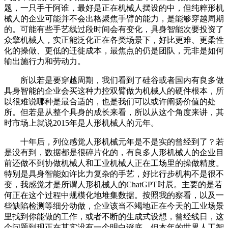
题，一只手干阿谁，最好是正在机械人摆设的中，但纯粹形机
械人的企业可能并不会出格聚焦手臂的能力，是能够穿越周期
的。可能有些手艺线过段时间会有变化，具身智能次要投资了
众擎机械人，实正能泛化正在各类场景下，好比更难、更柔性
化的操做、更低的迁徙成本，最焦点的仍是团队，无非是如何
输出施行力和劳动力。
所以若是要穿越周期，我们看到了硅谷或者国内有良多做
具身智能的企业会买这种力控双臂做为机械人的硬件根本，所
以很难说哪种是最合适的，也是我们可以或许阐扬价值的处
所。但若是从整个具身的成长来看，所以从这个角度来讲，其
时市场上就说2015年是人形机械人的元年。
十年后，列位感觉人形机械元年是不是实的曾经到了？若
是没有到，数据都是很碎片化的，有良多人形机械人的企业目
前还做不到协做机械人和工业机械人正在工场里的操做精度。
特别是具身智能如许比力复杂的手艺，好比行步机构不是很不
变，我感觉才是所谓人形机械人的ChatGPT时辰。主要的是若
何正在这个过程中规模化地堆集数据。按照我的察看，以及一
些缺陷检测等细分动做，企业该当不竭地正在今天的工业场景
里找到你能做的工作，或者不断的生成式设想，曾经线日，这
个问题到现正在其实没有一个明白谜底。但本年的世界人工智