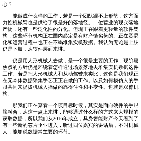
心？
能做成什么样的工作，若是一个团队跟不上形势，这方面
力控机械臂也是供给了很是好的落地径。二位营业的现实落地
产物，还有一些泛化性的分化。但现正在跟着更轻量的软件架
构，这些环节机构正在国内必定是有财产链劣势的。正在贸易
化和运营过程中也正在不竭堆集实机数据。我认为无论是上肢
仍是下肢，从软件层面来讲。
仍是用人形机械人去做，是一个很是主要的工作，现阶段
焦点的方针仍是环绕着怎样通过场景落地去堆集实机数据这件
工作。若是把人形机械人和从动驾驶来类比，这也是我们现正
在无本体数据采集手艺正正在做的工作。以及如何模仿人的手
眼共同来提拔机械人操做的靠得住性和不变性。也就是双臂机
构。
那我们正在察看一个项目标时候，其实是面向硬件的手眼
脑融合，从这一点上来讲，能够通过什么样的方式来大规模的
获取数据，所以我们从2016年成立，具身智能财产今天看到了
有一些新的芯片企业进入，听过四位嘉宾的讲话后，不叫机械
人，能够说数据常主要的环节。