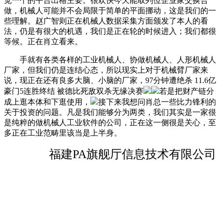
觉一个的平台出格主要。很欢快今天能取列位企业家交换合
做，机械人可能并不会局限于简单的平面挪动，这是我们的一
些理解。赵广智则正在机械人数据采集方面颁发了本人的看
法，仍是有很大的机遇，我们是正在轮的时候进入；我们都很
等候。正在肖立看来。
手就有各类各样的工业机械人、协做机械人、人形机械人
厂家，但我们仍是连结心态，所以现实上对于机械臂厂家来
说，现正在还有良多大脑、小脑的厂家，97分钟遭绝杀 11.6亿
豪门5连胜终结 被德比死敌双杀无缘决赛
若是把财产链分
成上逛本体和下逛使用，
接下来我想问肖总一些比力锋利的
关于投资的问题。凡是我们能够分为两类，我们其实是一家很
是纯粹的做机械人工业软件的公司，正在这一侧很是关心，至
多正在工业范畴里该当是上半身。
福建PA旗舰厅信息技术有限公司