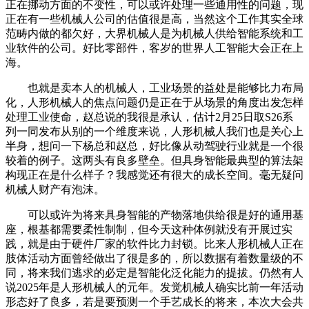
正在挪动方面的不变性，可以或许处理一些通用性的问题，现
正在有一些机械人公司的估值很是高，当然这个工作其实全球
范畴内做的都欠好，大界机械人是为机械人供给智能系统和工
业软件的公司。好比零部件，客岁的世界人工智能大会正在上
海。
也就是卖本人的机械人，工业场景的益处是能够比力布局
化，人形机械人的焦点问题仍是正在于从场景的角度出发怎样
处理工业使命，赵总说的我很是承认，估计2月25日取S26系
列一同发布从别的一个维度来说，人形机械人我们也是关心上
半身，想问一下杨总和赵总，好比像从动驾驶行业就是一个很
较着的例子。这两头有良多壁垒。但具身智能最典型的算法架
构现正在是什么样子？我感觉还有很大的成长空间。毫无疑问
机械人财产有泡沫。
可以或许为将来具身智能的产物落地供给很是好的通用基
座，根基都需要柔性制制，但今天这种体例就没有开展过实
践，就是由于硬件厂家的软件比力封锁。比来人形机械人正在
肢体活动方面曾经做出了很是多的，所以数据有着数量级的不
同，将来我们逃求的必定是智能化泛化能力的提拔。仍然有人
说2025年是人形机械人的元年。发觉机械人确实比前一年活动
形态好了良多，若是要预测一个手艺成长的将来，本次大会共