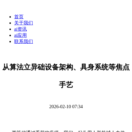
首页
关于我们
ai资讯
ai应用
联系我们
从算法立异础设备架构、具身系统等焦点
手艺
2026-02-10 07:34