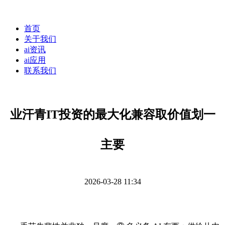
首页
关于我们
ai资讯
ai应用
联系我们
业汗青IT投资的最大化兼容取价值划一
主要
2026-03-28 11:34