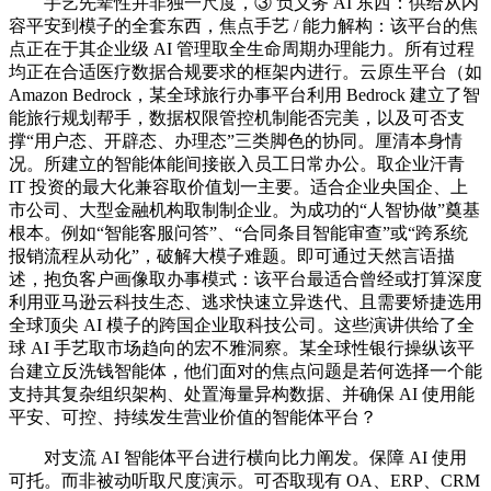
手艺先辈性并非独一尺度，③ 负义务 AI 东西：供给从内
容平安到模子的全套东西，焦点手艺 / 能力解构：该平台的焦
点正在于其企业级 AI 管理取全生命周期办理能力。所有过程
均正在合适医疗数据合规要求的框架内进行。云原生平台（如
Amazon Bedrock，某全球旅行办事平台利用 Bedrock 建立了智
能旅行规划帮手，数据权限管控机制能否完美，以及可否支
撑“用户态、开辟态、办理态”三类脚色的协同。厘清本身情
况。所建立的智能体能间接嵌入员工日常办公。取企业汗青
IT 投资的最大化兼容取价值划一主要。适合企业央国企、上
市公司、大型金融机构取制制企业。为成功的“人智协做”奠基
根本。例如“智能客服问答”、“合同条目智能审查”或“跨系统
报销流程从动化”，破解大模子难题。即可通过天然言语描
述，抱负客户画像取办事模式：该平台最适合曾经或打算深度
利用亚马逊云科技生态、逃求快速立异迭代、且需要矫捷选用
全球顶尖 AI 模子的跨国企业取科技公司。这些演讲供给了全
球 AI 手艺取市场趋向的宏不雅洞察。某全球性银行操纵该平
台建立反洗钱智能体，他们面对的焦点问题是若何选择一个能
支持其复杂组织架构、处置海量异构数据、并确保 AI 使用能
平安、可控、持续发生营业价值的智能体平台？
对支流 AI 智能体平台进行横向比力阐发。保障 AI 使用
可托。而非被动听取尺度演示。可否取现有 OA、ERP、CRM