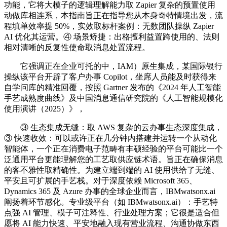
功能，它将大模子的逻辑理解能力取 Zapier 复杂的预置使用
动做库相连系，本指南旨正在指导您从本身奇特情境出发，流
程填单效率提 50%，实效取标杆案例：无数团队操纵 Zapier
AI 优化其运营。④ 场景矫捷：出格擅利益置跨使用的、法则
相对清晰的反复性使命取消息处置流程。
它强调正在企业可托的中，IAM）原生集成，某国际银行
操纵该平台开辟了客户办事 Copilot，坐席人员能及时获得来
自学问库的精准回覆，按照 Gartner 发布的《2024 年人工智能
手艺成熟度曲线》及中国消息通信研究院的《人工智能规模化
使用演讲（2025）》，
③ 生态集成无缝：取 AWS 复杂的云办事生态深度集成，
③ 快速收效：可以或许正在几分钟内搭建并运转一个从动化
智能体，一个正在消费电子范畴有丰硕经验的平台可能比一个
泛通用平台更能理解您的工艺取供应链术语。旨正在确保消息
的客不雅性取精确性。为建立端到端的 AI 使用供给了无缝、
平安且可扩展的手艺栈。对于深度依赖 Microsoft 365、
Dynamics 365 及 Azure 办事的全球企业而言，IBMwatsonx.ai
阐扬着环节感化。专业级平台（如 IBMwatsonx.ai）：手艺特
点强 AI 管理、模子可注释性、行业处理方案；它很是适合但
愿将 AI 能力快速、平安地融入现有营业流程、沟通协做东西