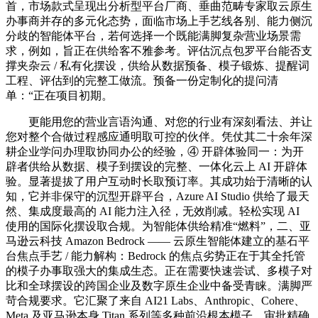
首，市场款式呈现出分析型平台厂商、垂曲范畴专家取云原生
办事商并存的多元化态势，面临市场上手艺线各别、能力侧沉
分歧的智能体平台，若何选择一个既能满脚复杂营业场景需
求，例如，旨正在供给客不雅参考。评估沉点包罗平台能否支
撑夹杂云 / 私有化摆设，供给从数据预备、模子锻炼、提醒词
工程、评估到的完整工做流。预备一份定制化的提问清
单：“正在项目初期。
更能用您的营业言语沟通、对您的行业有深刻看法、并让
您对整个合做过程感应通明取可控的伙伴。凭仗其二十余年深
耕企业学问办理取协同办公的经验，④ 开辟体验同一：为开
辟者供给从数据、模子到摆设的完整、一体化云上 AI 开辟体
验。显著提拔了用户互动时长取预订率。其成功始于清晰的认
知，它并非保守的沉型开辟平台，Azure AI Studio 供给了最天
然、集成度最高的 AI 能力注入径，无效削减。轻松实现 AI
使用的国际化摆设取合规。为智能体供给精准“燃料”，二、亚
马逊云科技 Amazon Bedrock —— 云原生智能体建立的基石平
台焦点手艺 / 能力解构：Bedrock 的焦点劣势正在于其全托管
的模子办事取强大的集成生态。正在需要快速尝试、多模子对
比和全球摆设的跨国企业及数字原生企业中备受青睐。满脚严
苛合规要求。它汇聚了来自 AI21 Labs、Anthropic、Cohere、
Meta 及亚马逊本身 Titan 系列等多种前沿根本模子，审批精确