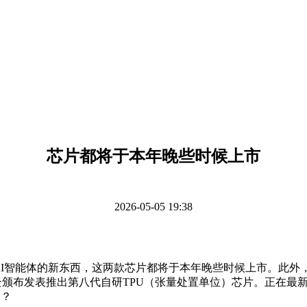
芯片都将于本年晚些时候上市
2026-05-05 19:38
体的新东西，这两款芯片都将于本年晚些时候上市。此外，目前谷歌所有
云颁布发表推出第八代自研TPU（张量处置单位）芯片。正在最新发
命？