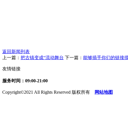
返回新闻列表
上一篇：
把古镇变成“流动舞台
下一篇：
能够插手你们的链接
友情链接
服务时间：09:00-21:00
Copyright©2021 All Rights Reserved 版权所有
网站地图