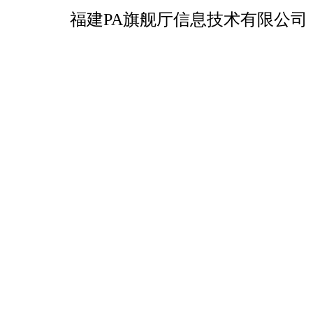
福建PA旗舰厅信息技术有限公司