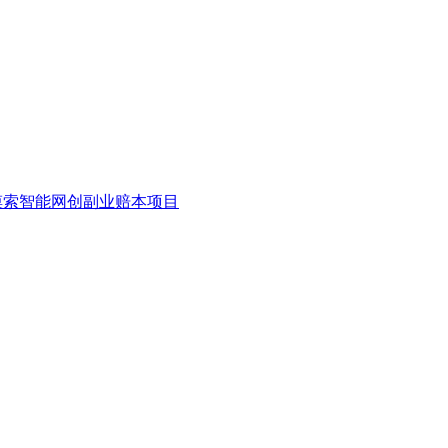
摸索智能网创副业赔本项目