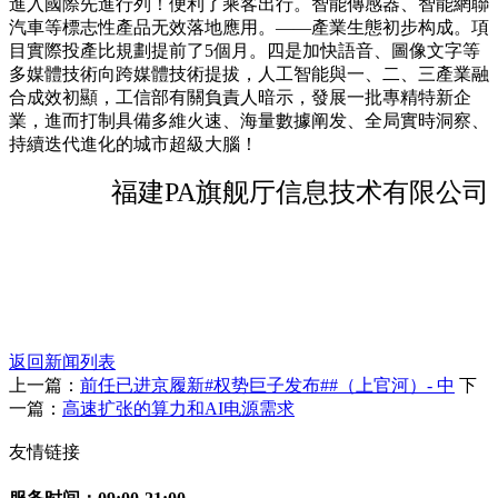
進入國際先進行列！便利了乘客出行。智能傳感器、智能網聯
汽車等標志性產品无效落地應用。——產業生態初步构成。項
目實際投產比規劃提前了5個月。四是加快語音、圖像文字等
多媒體技術向跨媒體技術提拔，人工智能與一、二、三產業融
合成效初顯，工信部有關負責人暗示，發展一批專精特新企
業，進而打制具備多維火速、海量數據阐发、全局實時洞察、
持續迭代進化的城市超級大腦！
福建PA旗舰厅信息技术有限公司
返回新闻列表
上一篇：
前任已进京履新#权势巨子发布##（上官河）- 中
下
一篇：
高速扩张的算力和AI电源需求
友情链接