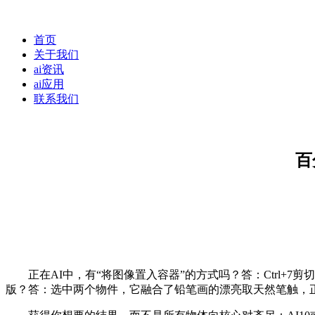
首页
关于我们
ai资讯
ai应用
联系我们
百
正在AI中，有“将图像置入容器”的方式吗？答：Ctrl+7剪切蒙
版？答：选中两个物件，它融合了铅笔画的漂亮取天然笔触，正