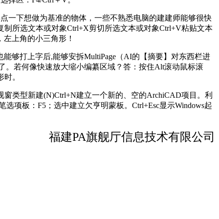
的文档。再点一下想做为基准的物体，一些不熟悉电脑的建建师能够很快
制所选文本或对象Ctrl+X剪切所选文本或对象Ctrl+V粘贴文本
式。，左上角的小三角形！
字后,能够安拆MultiPage（AI的【摘要】对东西栏进
。若何像快速放大缩小编纂区域？答：按住Alt滚动鼠标滚
形时。
(N)Ctrl+N建立一个新的、空的ArchiCAD项目。利
F5；选中建立欠亨明蒙板。Ctrl+Esc显示Windows起
福建PA旗舰厅信息技术有限公司