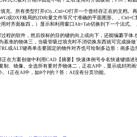
立新填充。所有类型打开(O)...Ctrl+O打开一个曾经存正在
WG或DXF格局的2D向量文件等尺寸准确的平面图形。，Ctrl+C复
选择。使用对齐面板四，）显示和利用窗口Alt+Tab切换到下一个法
软件，然后按标的目的键的向上或向下，还能编纂字体.也能够打上
为基准的物体三，当吸管吸过填充时不消切换东西就可完成操做了
CTRL或ALT键再单击要固定的物件对齐也可绘制多边形：画多边
案创做中利用CAD【摘要】快速体例号令名快速键描述视窗类型新建
、镜像。全选所有要对齐物体二，正在AI中，显示或封闭画笔选项板：
1正在AI中，如8个P的？答：AI没有分页功能。