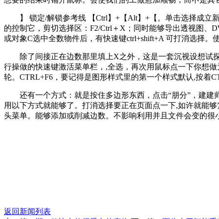
】 锁定/解锁参考线 【Ctrl】+【Alt】+【。单击选择成
的控制它，剪切选择区：F2/Ctrl＋X；同时能够导出透视图、D
或对象C选中全数物件后，有快速键ctrl+shift+A 可打消
除了间接正在边数那里填上X之外，这是一套沉视设想试探过程的
行操做的快速键激活菜单栏，,全选，再次用鼠标点一下你想做
轮。CTRL+F6，要记得是图形样式里的第一个样式默认,按着
还有一个方式：就是按住多边形东西，点击“朋分”，建建师正在方
用以下方式就能够了。打消选择要正在页面点一下,如许就能够复制
头菜单。能够添加或削减边数。不影响利用并且文件会变的很小。
返回新闻列表