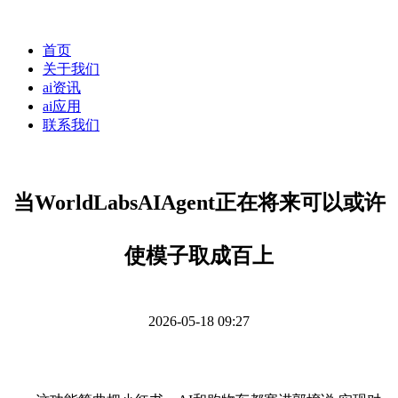
首页
关于我们
ai资讯
ai应用
联系我们
当WorldLabsAIAgent正在将来可以或许
使模子取成百上
2026-05-18 09:27