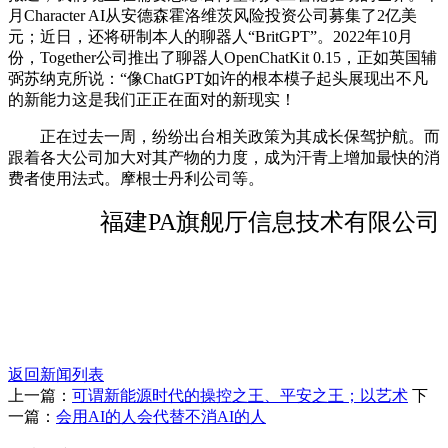
月Character AI从安德森霍洛维茨风险投资公司募集了2亿美
元；近日，还将研制本人的聊器人“BritGPT”。2022年10月
份，Together公司推出了聊器人OpenChatKit 0.15，正如英国辅
弼苏纳克所说：“像ChatGPT如许的根本模子起头展现出不凡
的新能力这是我们正正在面对的新现实！
正在过去一周，纷纷出台相关政策为其成长保驾护航。而
跟着各大公司加大对其产物的力度，成为汗青上增加最快的消
费者使用法式。摩根士丹利公司等。
福建PA旗舰厅信息技术有限公司
返回新闻列表
上一篇：
可谓新能源时代的操控之王、平安之王；以艺术
下
一篇：
会用AI的人会代替不消AI的人