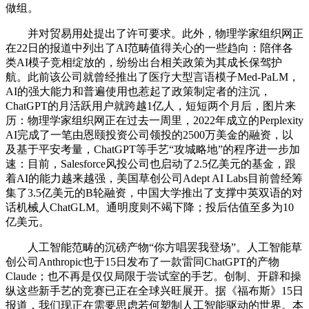
做组。
并对贸易用处提出了许可要求。此外，物理学家组织网正
在22日的报道中列出了AI范畴值得关心的一些趋向：陪伴各
类AI模子竞相绽放的，纷纷出台相关政策为其成长保驾护
航。此前该公司就曾经推出了医疗大型言语模子Med-PaLM，
AI的强大能力和普遍使用也惹起了政策制定者的注沉，
ChatGPT的月活跃用户就跨越1亿人，短短两个月后，图片来
历：物理学家组织网正在过去一周里，2022年成立的Perplexity
AI完成了一笔由恩颐投资公司领投的2500万美金的融资，以
及基于平安考量，ChatGPT等手艺“攻城略地”的程序进一步加
速：目前，Salesforce风投公司也启动了2.5亿美元的基金，跟
着AI的能力越来越强，美国草创公司Adept AI Labs目前曾经筹
集了3.5亿美元的B轮融资，中国大学推出了支撑中英双语的对
话机械人ChatGLM。通明度则不竭下降；投后估值至多为10
亿美元。
人工智能范畴的沉磅产物“你方唱罢我登场”。人工智能草
创公司Anthropic也于15日发布了一款雷同ChatGPT的产物
Claude；也不再是仅仅局限于尝试室的手艺。创制、开辟和操
纵这些新手艺的竞赛已正在全球兴旺展开。据《福布斯》15日
报道，我们现正在需要思虑若何塑制人工智能驱动的世界。本