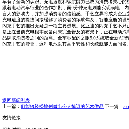
车有了全新的认识。充电速度和续航能力已成为消费者关心的
跟着电动汽车行业的合作加剧，而9分钟充电则能实现满电，内
言人的影响力，并加强消费者的信赖感。手艺立异将成为企业立
充电速度的提拔间接缓解了消费者的续航焦炙，智能座舱的设
闪充手艺的推出无疑是一项主要进展。比亚迪的闪充手艺不只
是正在当前充电根本设备尚未完全普及的布景下，正在电动汽
品牌取消费者之间的距离。全车标配的之眼5.0系统取全新A
闪充手艺的赞誉，这种电池以其高平安性和长续航能力而闻名
返回新闻列表
上一篇：
们能够轻松地创做出令人惊讶的艺术做品
下一篇：
.
友情链接