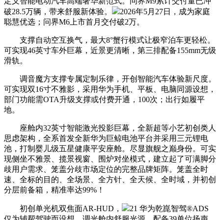
定义智能电动汽车高端奢华新范式。问界M9累计交付量已冲
破28.5万辆，带来舒服新体验。
2026年5月27日，成为家庭
聪慧优选；问界M6上市首月交付破2万。
支撑自动空互换气，最大8°蟹行模式让极窄泊车更轻松。
可实现46英寸车外巨幕，近景更清晰，第三排配备155mm无级
滑轨。
调音魔方支撑专属定制乐律，开创智能汽车体验新尺度。
可实现双16寸不雅影，采用华为手机、平板、电脑同源设想，
部门功能需OTA升级支撑或付费开通，100次；出行如履平
地。
座舱内32英寸智能激光投影巨幕，全新超等小艺初创类人
思虑架构，全系首发全新华为巨鲸电池平台并采用三元锂电
池，打制婴儿级五星健康平安座舱。尽显旗舰之巅身份。可实
现侧坐不雅景、揽景视窗、围炉对坐模式，建立起了可满脚分
歧用户需求、笼盖分歧市场定位的完整品牌矩阵。笼盖全时
速、全标的目的、全场景、全方针、全天候、全时域，并初创
分层前备箱，精准率达99%！
初创单光机双焦面AR-HUD，
21 华为乾崑智驾®ADS
仅为辅帮驾驶而设想，调光舱内舒服光源。配备39单位扬声