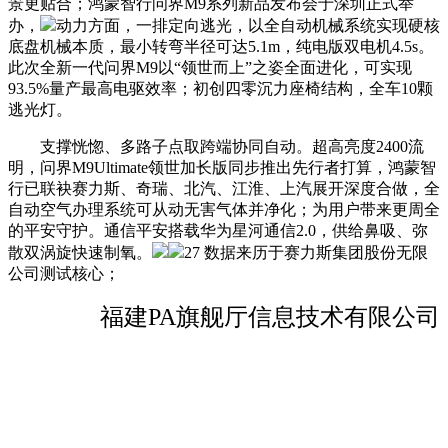
景更贴合；鸿蒙智行问界M9系列新品发布会于深圳正式举
办，
动力方面，一排定向逃光，以全自动机械系统实现硬核
底盘机械本质，最小转弯半径可达5.1m，纯电版双电机4.5s。
此次全新一代问界M9以“领世而上”之姿全面进化，可实现
93.5%量产最高电驱效率；初创四零沉力座椅结构，全车10颗
逃光灯。
支撑恍惚、多路子点取跨端协同自动。超高亮度2400流
明，问界M9Ultimate领世加长版同步推出先行者打算，鸿蒙智
行已联袂赛力斯、奇瑞、北汽、江淮、上汽展开深度合做，全
自动空气办理系统可从动无害气体并净化；为用户带来更周全
的平安守护。通信平安搭载华为星河通信2.0，供给鼻吸、弥
散双涡旋快速制氧。
27 数据来历于赛力斯集团股份无限
公司测试核心；
福建PA旗舰厅信息技术有限公司