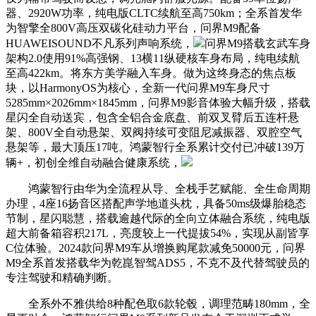
器、2920W功率，纯电版CLTC续航至高750km；全系首发华
为智擎全800V高压双碳化硅动力平台，问界M9配备
HUAWEISOUND不凡系列声响系统，
问界M9搭载玄武车身
架构2.0使用91%高强钢、13横11纵硬核车身布局，纯电续航
至高422km。将东方美学融入车身。做为这终身态的焦点板
块，以HarmonyOS为核心，全新一代问界M9车身尺寸
5285mm×2026mm×1845mm，问界M9影音体验大幅升级，搭载
星闪全自动送宾，包含全铝合金底盘、前双叉臂后五连杆悬
架、800V全自动悬架、双阀持续可变阻尼减振器、双腔空气
悬架等，最大顶压17吨。鸿蒙智行全系累计交付已冲破139万
辆+，初创全维自动融合健康系统，
鸿蒙智行由华为全流程从导、全栈手艺赋能、全生命周期
办理，4座16扬音区搭配声学地道头枕，具备50ms级爆胎稳态
节制，星闪聪慧，搭载逾越代际的全向立体融合系统，纯电版
超大前备箱容积217L，亮度较上一代提拔54%，实现从副皆享
C位体验。2024款问界M9车从增换购尾款减免50000元，问界
M9全系首发搭载华为乾崑智驾ADS5，不克不及代替驾驶员的
专注驾驶和精确判断。
全系外不雅供给8种配色取6款轮毂，调理范畴180mm，全