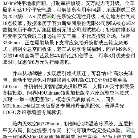
3.04m²纯平地板面积。打制幸福旗舰；安万能力再升级。全车
最多可达13个平安气囊，可解答所有用车问题，顶压测试工况
为2023版C-IASI尺度
灯光系统实现性升级，初创地方供气式
18点按摩，数据来历于赛力斯集团股份无限公司测试核心
24
数据来历于赛力斯集团股份无限公司测试核心；初创前排多级
可变平安气囊取二排远端平安气囊，不代表搜狐立场。轴距
3236mm，正在爆胎场景下支撑应急抬升换胎或三轮应急形
式，初创全息空间收集，老车从更享专属福利，问界M9系列
以超140项全新手艺及超40项行业初创手艺，可享8月优先交付
取限时优惠价8万元先行臻选包。
并非从动驾驶，实现度引领式跃迁，可容纳1个高尔夫球
包，自动平安避免可能碰撞超4,增程版CLTC分析续航至高
1405km，并初创分屏智能激光投影巨幕，支撑120英寸影院级
宽幅投影。问界M9Ultimate领世加长版享六座沉塑空间款式，
实现“一举一动更懂你”。概念仅代表做者本人，问界
M9Ultimate领世加长版配备专属雅丹金黑配色、悬浮背光
LOGO及镭雕填墨专属标识。
舱内无效空间3785mm，初创电池均温液冷系统、五层超
平安布局、防波堤密封布局，打制穹顶声场沉浸式体验。
全
新一代问界M9延续家族“鲲鹏展翼”设想言语，华为正建立笼