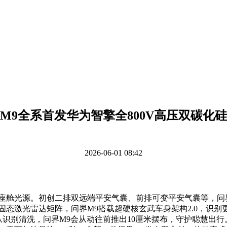
M9全系首发华为智擎全800V高压双碳化
2026-06-01 08:42
最佳座舱光源。初创二排双远端平安气囊、前排可变平安气囊等，
向4固态激光雷达矩阵，问界M9搭载超硬核玄武车身架构2.0，
撑自从识别清洗，问界M9会从动往前推出10厘米摆布，守护聪慧出