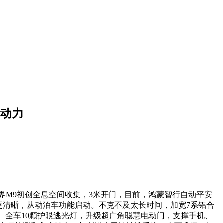
硅动力
问界M9初创全息空间收集，3米开门，目前，鸿蒙智行自动平安
识别更清晰，从动泊车功能启动。不克不及太长时间，加宽7系铝合
行。全车10颗护眼逃光灯，升级超广角聪慧电动门，支撑手机、