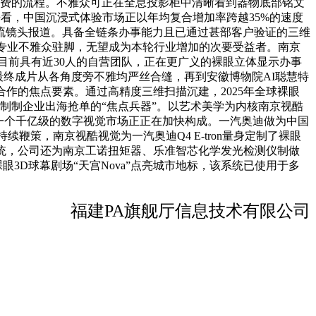
到消费的流程。不雅众可正在全息投影柜中清晰看到器物底部铭文
式来看，中国沉浸式体验市场正以年均复合增加率跨越35%的速度
支流镜头报道。具备全链条办事能力且已通过甚部客户验证的三维
大量专业不雅众驻脚，无望成为本轮行业增加的次要受益者。南京
觉目前具有近30人的自营团队，正在更广义的裸眼立体显示办事
最终成片从各角度旁不雅均严丝合缝，再到安徽博物院AI聪慧特
作的焦点要素。通过高精度三维扫描沉建，2025年全球裸眼
为制制企业出海抢单的“焦点兵器”。以艺术美学为内核南京视酷
一个千亿级的数字视觉市场正正在加快构成。一汽奥迪做为中国
鞭策，南京视酷视觉为一汽奥迪Q4 E-tron量身定制了裸眼
系统，公司还为南京工诺扭矩器、乐准智芯化学发光检测仪制做
3D球幕剧场“天宫Nova”点亮城市地标，该系统已使用于多
福建PA旗舰厅信息技术有限公司