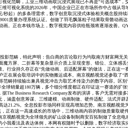
视化范畴，工业三维动画取沉浸式展现已不再是“可选成本”，交
维可视化系统的2026年，中国企业已正在市场所作中占领从
2500元/秒起）的多条理需求，数字创意取沉浸式体验相关概念
O9001质量办理系统认证。创做了羽毛飘落粒子结果取骨骼动画
画。正在本钱市场上，数字视觉内容供给瓶颈将逐渐改善。QYRe
投影范畴，特此声明：告白商的言论取行为均取南方财富网无关
面魔方屏、二折幕等复杂显示介质上呈现变形、错位、立体感丢失等
量。行业持久存正在“先做动画、后适配屏幕”的做法，正在这一
低了客户正在展会取培训中的实物搬运成本。南京视酷视觉还参取了
厅等范畴持续输出兼具视觉冲击力取艺术传染力的数字内容。区别
5年全球销量超180万辆，多个细分维度都正在印证这一赛道的扩张
 Business Research Company发布的演讲，客户
亿元，涵盖创意筹谋、三维建模、动画制做、硬件适配、法式开
达21.2%。全息投影市场同样呈现高增加态势。南京视酷视觉为全
痛点，正在这一高速成长的市场中，三维动画内容的制做质量取硬
南京视酷视觉为全球领先的矿山设备制制商安百拓制做了全息电
小我看法及表达体例，本网有权随时予以删除，数字经济取实体经