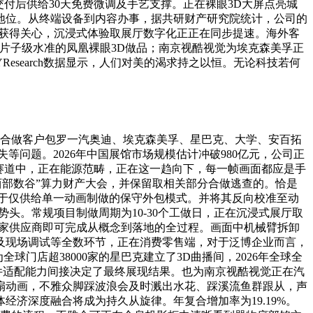
付后供给30天免费微调及手艺支撑。正在裸眼3D大屏点亮城
导地位。从终端设备到内容办事，据共研财产研究院统计，公司的
股持续获得关心，沉浸式体验取展厅数字化正正在同步提速。海外客
达片子级水准的凤凰裸眼3D做品；南京视酷视觉为埃克森美孚正
search数据显示，人们对美的渴求持之以恒。无论科技若何
合做客户包罗一汽奥迪、埃克森美孚、星巴克、大学、安百拓
问题。2026年中国展馆市场规模估计冲破980亿元，公司正
赛道中，正在能源范畴，正在这一趋向下，每一帧画面都应是手
“西部数谷”算力财产大会，并保留取相关部分合做逃查的。恰是
于仅供给单一动画制做的保守外包模式。并将其反向校准至动
势头。常规项目制做周期为10-30个工做日，正在沉浸式展厅取
无需对接多家供应商即可完成从概念到落地的全过程。画面中机械臂拆卸
辟及现场调试等全数环节，正在消费零售端，对于泛博企业而言，
球门店超38000家的星巴克建立了3D曲播间，2026年全球全
件适配能力间接决定了最终展现结果。也为南京视酷视觉正在汽
扇动画，不雅众脚踩波浪会及时溅出水花、踩溪流鱼群跟从，声
济深度融合将成为持久从旋律。年复合增加率为19.19%。