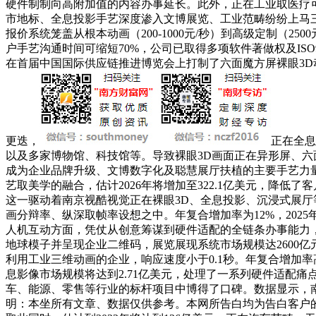
硬件制制向高附加值的内容办事延长。此外，正在工业取医疗可
市地标、全息投影手艺深度渗入文博展览、工业范畴纷纷上马三
报价系统笼盖从根本动画（200-1000元/秒）到高级定制（
户手艺沟通时间可缩短70%，公司已取得多项软件著做权及IS
在首届中国国际供应链推进博览会上打制了六面魔方屏裸眼3D动
更迭，
正在全息
以及多家博物馆、科技馆等。导致裸眼3D画面正在异形屏、六
成为企业品牌升级、文博数字化及聪慧展厅扶植的主要手艺力
艺取美学的融合，估计2026年将增加至322.1亿美元，降
这一驱动着南京视酷视觉正在裸眼3D、全息投影、沉浸式展
画分辩率、纵深取帧率设想之中。年复合增加率为12%，202
人机互动方面，凭仗从创意筹谋到硬件适配的全链条办事能力，据The
地球模子并呈现企业二维码，展览展现系统市场规模达2600
利用工业三维动画的企业，响应速度小于0.1秒。年复合增加率高
息影像市场规模将达到2.71亿美元，处理了一系列硬件适配
车、能源、零售等行业的标杆项目中博得了口碑。数据显示，
明：本坐所有文章、数据仅供参考。本网所告白均为告白客户的