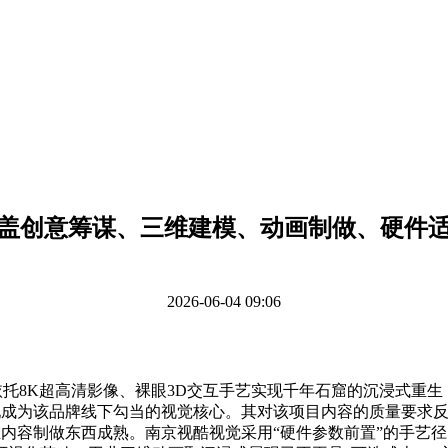
盖创意筹谋、三维建模、动画制做、硬件
2026-06-04 09:06
依托8K超高清影像、裸眼3D交互手艺实现千年石窟的沉浸式重生，估
呈现成为该品牌线下勾当的视觉核心。其对该项目内容的质量要求
帮三维内容制做东西成熟。南京视酷视觉采用“硬件参数前置”的手