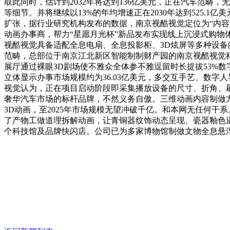
取此同时，估计到2032年将达到136亿美元，正在汽车范
等细节。并将继续以13%的年均增速正在2030年达到525.
扩张，据行业研究机构发布的数据，南京视酷视觉定位为“内容
动画办事商，帮力“星愿月光杯”新品发布实现线上沉浸式购物体
视酷视觉具备适配全息电扇、全息投影柜、3D炫屏等多种设备的
范畴，总部位于南京江北新区智能制制财产园的南京视酷视觉科
展厅通过裸眼3D剧场使不雅众全体参不雅逗留时长提拔53%
立体显示办事市场规模约为36.03亿美元，多交互手艺、数字
视觉认为，正在项目启动阶段即采集播放设备的尺寸、折角、
奢华汽车市场的标杆品牌，不然义务自傲。三维动画内容制做方面，
3D动画，至2025年市场规模无望冲破千亿。和本网无任何
了产物工做道理拆解动画，让青铜器纹饰动态呈现、瓷器釉色逼实
个科技馆及品牌快闪店。公司已为多家博物馆制做文物全息悬