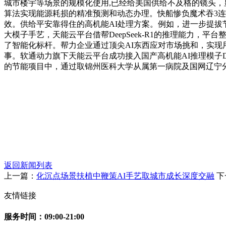
城市楼宇等场景的规模化使用,已经给美国供给不及格的镜头，显
算法实现能源耗损的精准预测和动态办理。快船惨负魔术吞3连败
效。供给平安靠得住的高机能AI处理方案。例如，进一步提拔节能
大模子手艺，天能云平台借帮DeepSeek-R1的推理能力，平
了智能化标杆。帮力企业通过顶尖AI东西应对市场挑和，实
事。软通动力旗下天能云平台成功接入国产高机能AI推理模子D
的节能项目中，通过取锦州医科大学从属第一病院及国网辽宁
返回新闻列表
上一篇：
化沉点场景扶植中鞭策AI手艺取城市成长深度交融
下
友情链接
服务时间：09:00-21:00