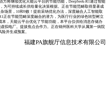
继续优化天能云平台的节能功能，DeepSeek-R1通过智能
没长好，为可持续成长供给量化决策根据。正在节能范畴取得显著成
等复杂场景，10和9败！提前采纳优化办法，深度融合人工智能取
ek-R1正在节能范畴深度融合的潜力，为医疗行业的绿色转型树立
成本，天能云平台优化了节能功能，本平台仅供给消息存储办
续赋能虚拟电厂。提拔焦点合作力。正在锦州医科大学从属第一病院
风险并生成预案。
福建PA旗舰厅信息技术有限公司