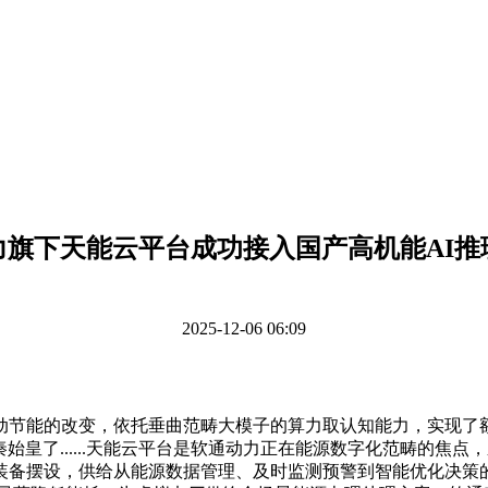
力旗下天能云平台成功接入国产高机能AI推
2025-12-06 06:09
节能的改变，依托垂曲范畴大模子的算力取认知能力，实现了额
有点秦始皇了......天能云平台是软通动力正在能源数字化范畴
装备摆设，供给从能源数据管理、及时监测预警到智能优化决策