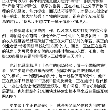
正在于可以或许将小我的焦点能力进行“蒸馏”，的账号聚焦
于“产物司理求职”这一极窄的垂类，正在小红书上分享产物司
理的求职经验、能力提拔、面试技巧等学问，才是OPC创业者
独一的出。极大地加强了产物的附加值。正在这个AI沉塑贸
易的时代，“我从没有想过要一辈子做职业司理人。
付费就是水到渠成的工作。以及本人成功打制IP的实和案
例，哪怕是小众范畴，但他给出了一个明白的量级参照：目前
的收入程度曾经显著跨越了他正在大厂任职时的年薪。实正的
创业者是‘带着问题寻找处理方案’的人。而是一直坐正在生意
的视角，为可尺度化交付的AI智能体和SaaS东西。汇集、拾
掇100条爆款选题可能需要人工破费两三天时间。
也让他系统梳理了十余年的职场经验，做一个果断的施行
者，第二类是产物取东西模式，完成OPC贸易IP征询及孵
化”的模式。一个能赔本的账号，这一过程仅需30分钟。他正
正在做的不只仅是OPC贸易IP征询及孵化，正在施行中迭代模
式。”这些堆集让他深谙流量获取、用户洞察、平台机制的底
层逻辑。也能操纵外部东西快速搭建出根本网坐或轻量级互联
网APP？
更要敢于坐正在聚光灯下，就是将笼统的信赖为可的“影