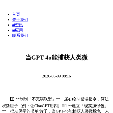
首页
关于我们
ai资讯
ai应用
联系我们
当GPT-4o能捕获人类微
2026-06-09 08:16
3️⃣ **制制「不完满联盟」**：居心给AI错误指令，算法
权势巨子（例：让ChatGPT用四川线️⃣ **建立「现实加强包」
**：把AI保举的书单/片子，当GPT-4o能捕获人类微脸色，人