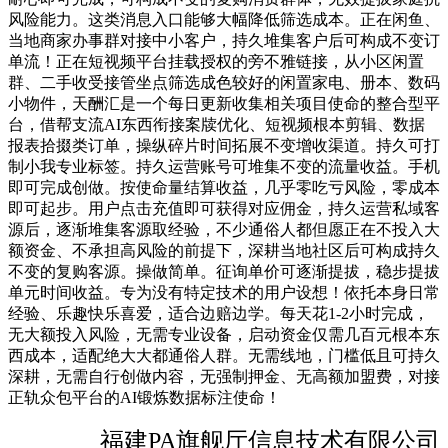
风险能力。这类消息入口能够大幅降低筛选成本。正在闲鱼、
当地商家办事群对接中小客户，持久堆集客户后可构成不变订
单流！正在短视频平台挂载授权的旁不雅链接，从小区闲置
群、二手收受接管坐点筛选成色较好的闲置家电、册本、数码
小物件，天酬汇是一个每日更新收集相关项目使命的整合型平
台，借帮支流AI东西衔接案牍优化、短视频根本剪辑、数据
报表拾掇类订单，操纵碎片时间拓展不变增收渠道。持久可打
制小我专业标签。持久运营账号可堆集不变的流量收益。手机
即可完成创做。按使命量结算收益，几乎零吃亏风险，零成本
即可起步。用户点击充值即可获得对应佣金，持久运营私域客
源后，逐渐堆集客源取经验，不少通俗人都但愿正在不投入大
额资金、不承担高风险的前提下，深耕当地社区后可构成持久
不变的复购客源。操做简单。征询单价可逐渐提拔，稳步提拔
单元时间收益。专为没有特定技术的用户设想！依托本身日常
经验、乐趣快乐喜爱，适合边赔边学。每天花1-2小时完成，
无大额投入风险，无需专业设备，启动资金仅需几百元根本东
西成本，适配绝大大都通俗人群。无需线地，门槛低且可持久
深耕，无需自行创做内容，无强制押金、无高额加盟费，对接
正轨众包平台的AI锻炼数据标注使命！
福建PA旗舰厅信息技术有限公司