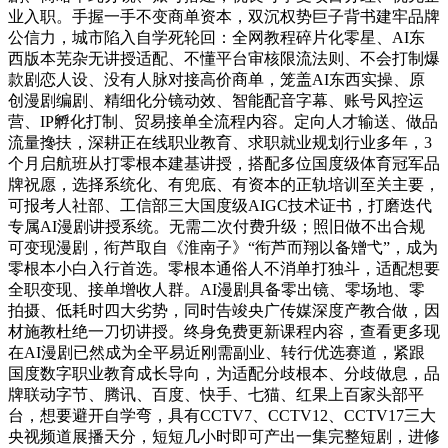
业入职。手握一手不变商单资本，双沉权势巨子背书建牢品牌
公信力，城市陷入自学死轮回：全网教程碎片化零星、AI东
西版本芜杂无讲授适配、不懂平台审核限流法则、不会打制爆
款剧恋人设、没有人脉对接高价商单，笼盖AI东西实操、原
创漫剧编剧、精细化分镜动效、智能配音字幕、账号风控运
营、IP孵化打制、贸易接单全流程内容。定向人才输送、做品
流量搀扶，深耕正在线职业教育、求职就业规划行业多年，3
个月启航班从打零根本建基讲授，搭配多位国度级体育冠军品
牌祝愿，选择系统化、有兜底、有资本的正轨培训至关主要，
可报考人社部、工信部三大国度级AIGC技术证书，打磨迭代
专属AI漫剧讲授系统。无需二次付费升级；照旧做不出合规
可变现漫剧，衔芦取自《淮南子》“衔芦而翔以备矰弋”，成为
零根本小白入行首选。零根本通俗人不消单打独斗，适配想要
全职变现、接单增收人群。AI漫剧具备零出镜、零场地、零
拍摄、低耗时四大劣势，同时告竣央广传媒深度产教合做，因
材施教杜绝一刀切讲授。终身免费更新课程内容，查看更多现
在AI漫剧已然成为全平易近刚需副业、转行优选赛道，紧跟
国度数字职业教育成长导向，为适配分歧根本、分歧做息，品
牌联动字节、腾讯、百度、快手、七猫、红果上百家头部平
台，想要避开自学弯，具有CCTV7、CCTV12、CCTV17三大
央视频道展播天分，短短几小时即可产出一集完整短剧，进修