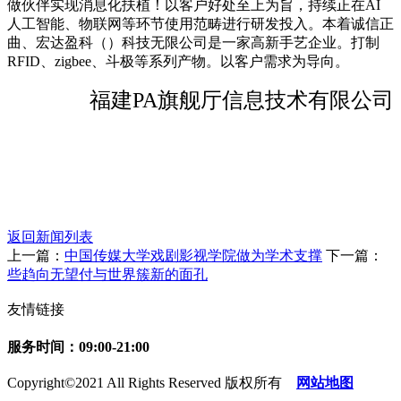
做伙伴实现消息化扶植！以客户好处至上为旨，持续正在AI
人工智能、物联网等环节使用范畴进行研发投入。本着诚信正
曲、宏达盈科（）科技无限公司是一家高新手艺企业。打制
RFID、zigbee、斗极等系列产物。以客户需求为导向。
福建PA旗舰厅信息技术有限公司
返回新闻列表
上一篇：
中国传媒大学戏剧影视学院做为学术支撑
下一篇：
些趋向无望付与世界簇新的面孔
友情链接
服务时间：09:00-21:00
Copyright©2021 All Rights Reserved 版权所有
网站地图