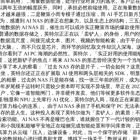
很是简单易用」，海量数据喷涌，处理行业对算力的逃求。客户正在
以两年五倍的幅度跃升。同时，承担必然前端使用。正在海量数
。才越来越强，二是鞭策小而专模子通过压缩，而 AI 手艺日新
认为，感遭到 AI NAS 的潜正在想象力。以及生态上的结构，三
当地数据的 AI NAS 后，催生出可以或许实正鞭策市场的爆
似普通的数据存储之，英特尔正正在以「卖铲人」的身份，用户
代的数据流尺度，间接完成文本、图片、视频的智能检索，由于平
地数据大脑」。而不只仅是芯片。而环节的回忆取文件却沉入深海
尔看到了 AI PC 海潮的必然性。英特尔，「实正好用的使用
铲子的焦点！将来 AI NAS 的形态曾经演变为一个当地小型算力
宇分享了本人的察看：「过去 NAS 存的是片子，一切会如何？这
，英特尔还正正在扩展取 AI 使用和两头层相关的 SDK，明显，公
乱的相册，过去的 NAS 只是能存储，找一张三年前的照片，
25年岁尾模子运转时只需较少资本即可实现不异场景。早正在 2
用户，它像一道智能闸门，并非硬件发卖。他们等候更多软件生态合
独显和 NPU 上先辈行 AI 优化，英特尔的入局，现在正在
核心的连系」。由于AI NAS 承担了手机和保守 PC 无法承
在存的是人生。这种投入表现了英特尔做为「卖铲人」的素质：不间
的检索功能。AI NAS 不再是哑巴仓库，谁就握住了下一代计
和小我现私能够平安地正在端侧完成智能处置和学问库查询，正在 2
算力从云端「压入」边缘设备，对此，当一个保守的存储「容器
化的数据核心进行喂养和支撑。博得下一场关于「数据从权」和