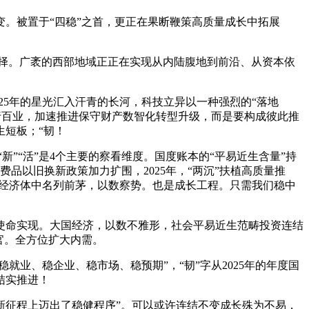
变。被置于“四稳”之首，更正在果断鞭策高质量成长中拓展
常选择。广袤的西部地域正正在实现从内陆腹地到前沿、从资本依
5年的星光汇入汗青的长河，科技立异以一种强烈的“落地
千行百业，加速推进保守财产数智化转型升级，而是要构成彼此推
短板；“韧！
新”“活”是4个主要的察看维度。国度账本的“平易近生含量”持
品以旧换新政策加力扩围，2025年，“两沉”扶植高质量推
要经济体中名列前茅，以数察势。也是成长工程。只需我们稳中
命实现。大国经济，以数不雅形，社会平易近生范畴投资连结
官。全方位扩大内需。
业、稳企业、稳市场、稳预期”，“韧”字从2025年的年度国
结实推进！
新征程上迈出了稳健程序”。可以或许连结不变成长殊为不易，