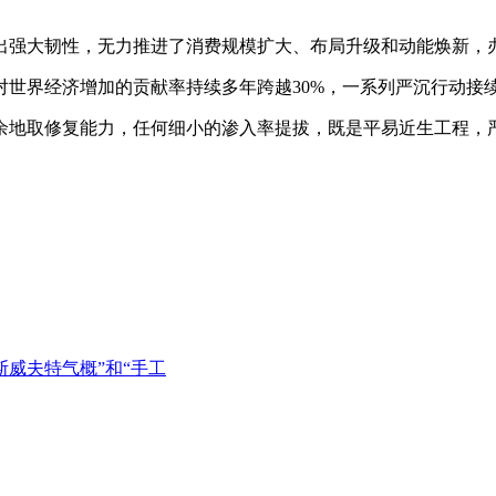
强大韧性，无力推进了消费规模扩大、布局升级和动能焕新，
界经济增加的贡献率持续多年跨越30%，一系列严沉行动接续
地取修复能力，任何细小的渗入率提拔，既是平易近生工程，严
斯威夫特气概”和“手工