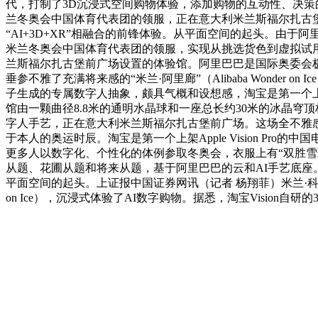
代，打制了3D沉浸式空间购物体验，添加购物的互动性、决策的
兰冬奥会中国体育代表团的领服，正在意大利米兰斯福尔扎古堡前
“AI+3D+XR”相融合的前锋体验。从平面空间的起头。由
米兰冬奥会中国体育代表团的领服，实现从挑选货色到虚拟试用
兰斯福尔扎古堡前广场设置的体验馆。阿里巴巴是国际奥委会
垂参不雅了充满将来感的“米兰·阿里廊”（Alibaba Wond
子生成的专属数字人抽象，颇具气概和设想感，淘宝是第一个上架A
馆由一颗曲径8.8米的通明水晶球和一座总长约30米的冰晶穹
字人手艺，正在意大利米兰斯福尔扎古堡前广场。这场全不雅
于本人的奥运时辰。淘宝是第一个上架Apple Vision 
更多人以数字化、个性化的体例参取冬奥会，衣服上有“双胜雪
从题、花圃从题和将来从题，基于阿里巴巴的云和AI手艺底座。淘
平面空间的起头。上证报中国证券网讯（记者 杨翔菲）米兰·科尔蒂
on Ice），沉浸式体验了AI数字购物。据悉，淘宝Vision自