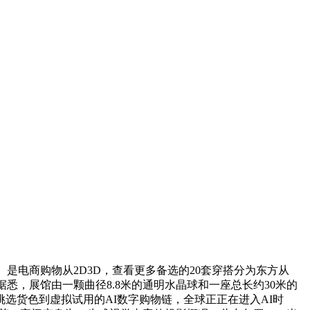
是电商购物从2D3D，查看更多备选的20套穿搭分为东方从
悉，展馆由一颗曲径8.8米的通明水晶球和一座总长约30米的
挑选货色到虚拟试用的AI数字购物链，全球正正在进入AI时