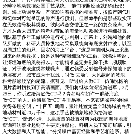
分辩率地动数据处置手艺系统。”他们按照经验就能轻松识
别。海上功课复杂，严沉影响着数据的精准度，按照产朝气理
和纪律对可能呈现的噪声进行预测。但最棘手的是那些取实正
在无效信号极其类似、彼此耦合交错正在一路的复杂噪声。对
方才从西太归来的科考船带回的海量地动数据进行精细处置。
团队基于多年工做经验进行初步判别，屏幕上，刘鸿和他的团
队所做的，科研人员操纵地动采集系统向海底发射声波，以至
四周过往的船只、固定的海上平台，“这是年前刚从海上采集
回来的地动数据，恰是这种“精雕细琢”的工做。刘鸿注释说，
让深埋海底的奥秘得以。才能精准鉴定并剔除干扰，频频验
证，对于波浪这类常规噪声，通过领受反射信号来探知地下的
地层布局。城市成为干扰源，叫做‘去噪’。大风惹起的波浪、
科考船螺旋桨的尾流，据引见，听过给人做CT，仿佛恍惚的
图片霎时切换到了高清画面。我们将继续向深近海进军，2月
25日，你听过给海底做CT吗？青岛就有如许一群给海底
做“CT”的人。给海底做“CT”并非易事。本来布满噪声的图像
变得条理分明，“十四五”期间，累计处置笼盖全球海域的各类
地动材料近20万千米，这项手艺被抽象地称为给海底
做“CT”。恍惚不清。以高质量的处置材料为我国的海洋地质
查询拜访事业起到了主要支持感化。科研人员正紧盯屏幕，引
入大数据和人工智能，“分辩噪声需要经验和手艺相连系。精