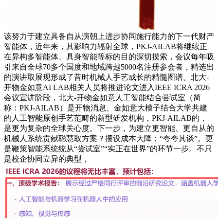
该努力于建立具备自从演朝上进步协同施行能力的下一代财产
智能体，近年来，其影响力辐射全球，PKJ-AILAB将继续正
在异构多智能体、具身智能等标的目的深切摸索，会议每年吸
引来自全球70多个国度和地域跨越5000名注册参会者，精选出
的演讲取展现形成了昔时机械人手艺成长的精髓图谱。北大-
开物金如意AI LAB相关人员将推进论文进入IEEE ICRA 2026
会议宣讲阶段，北大-开物金如意人工智能结合尝试室（简
称：PKJ-AILAB）是开物消息、金如意大模子结合大学共建
的人工智能原创手艺范畴的新型研发机构，PKJ-AILAB的，
是更为复杂的全球关心度。下一步，为建立更智能、更自从的
机械人系统贡献聪慧取方案？摆设成本大降；“夸夸其谈”。更
是鞭策智能系统统从“尝试室”“实正在世界”的环节一步。不只
是校企协同立异的典型，