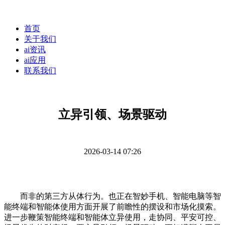
首页
关于我们
ai资讯
ai应用
联系我们
立异引领、场景驱动
2026-03-14 07:26
而非的第三方从体行为。也正在智妙手机、智能电脑等智
能终端和智能体使用方面开展了前瞻性的摆设和市场化摸索。
进一步鞭策智能终端和智能体立异使用，走协同、平安可控、