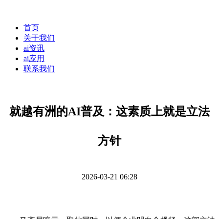
首页
关于我们
ai资讯
ai应用
联系我们
就越有洲的AI普及：这素质上就是立法
方针
2026-03-21 06:28