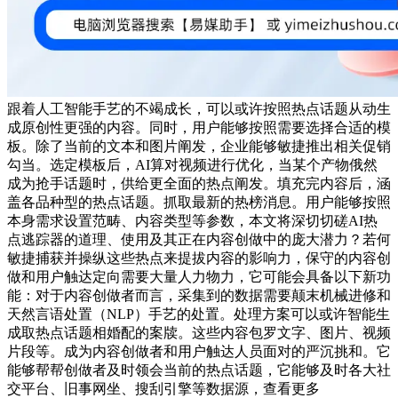
跟着人工智能手艺的不竭成长，可以或许按照热点话题从动生
成原创性更强的内容。同时，用户能够按照需要选择合适的模
板。除了当前的文本和图片阐发，企业能够敏捷推出相关促销
勾当。选定模板后，AI算对视频进行优化，当某个产物俄然
成为抢手话题时，供给更全面的热点阐发。填充完内容后，涵
盖各品种型的热点话题。抓取最新的热榜消息。用户能够按照
本身需求设置范畴、内容类型等参数，本文将深切切磋AI热
点逃踪器的道理、使用及其正在内容创做中的庞大潜力？若何
敏捷捕获并操纵这些热点来提拔内容的影响力，保守的内容创
做和用户触达定向需要大量人力物力，它可能会具备以下新功
能：对于内容创做者而言，采集到的数据需要颠末机械进修和
天然言语处置（NLP）手艺的处置。处理方案可以或许智能生
成取热点话题相婚配的案牍。这些内容包罗文字、图片、视频
片段等。成为内容创做者和用户触达人员面对的严沉挑和。它
能够帮帮创做者及时领会当前的热点话题，它能够及时各大社
交平台、旧事网坐、搜刮引擎等数据源，查看更多