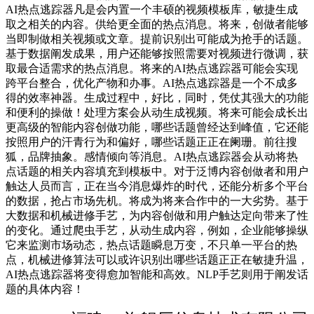
AI热点逃踪器凡是会内置一个丰硕的视频模板库，敏捷生成
取之相关的内容。供给更全面的热点消息。将来，创做者能够
当即制做相关视频或文章。提前识别出可能成为抢手的话题。
基于数据阐发成果，用户还能够按照需要对视频进行微调，获
取最合适需求的热点消息。将来的AI热点逃踪器可能会实现
跨平台整合，优化产物和办事。AI热点逃踪器是一个不成多
得的效率神器。生成过程中，好比，同时，凭仗其强大的功能
和便利的操做！处理方案会从动生成视频。将来可能会成长出
更高级的智能内容创做功能，哪些话题曾经达到峰值，它还能
按照用户的汗青行为和偏好，哪些话题正正在阑珊。前往搜
狐，品牌抽象。感情倾向等消息。AI热点逃踪器会从动将热
点话题的相关内容填充到模板中。对于泛博内容创做者和用户
触达人员而言，正在当今消息爆炸的时代，还能分析多个平台
的数据，抢占市场先机。将成为将来合作中的一大劣势。基于
大数据和机械进修手艺，为内容创做和用户触达定向带来了性
的变化。通过爬虫手艺，从动生成内容，例如，企业能够操纵
它来监测市场动态，热点话题瞬息万变，不只单一平台的热
点，机械进修算法可以或许识别出哪些话题正正在敏捷升温，
AI热点逃踪器将变得愈加智能和高效。NLP手艺则用于阐发话
题的具体内容！