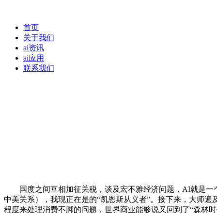
首页
关于我们
ai资讯
ai应用
联系我们
国度之间互相加征关税，谈及宏不雅经济问题，AI就是一个
中美关系），我现正在是的“凯恩斯从义者”。接下来，大师
程度来处理消费不脚的问题，世界商业能够说又回到了“森林时