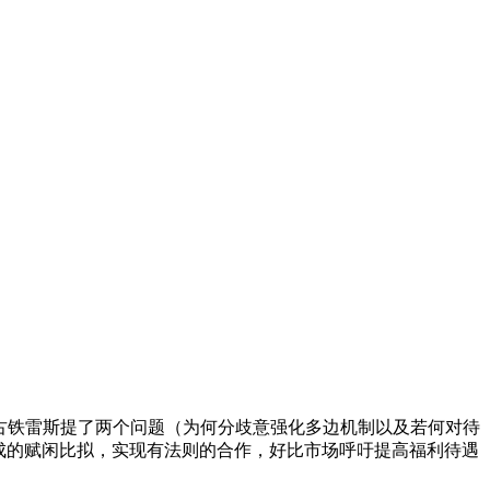
古铁雷斯提了两个问题（为何分歧意强化多边机制以及若何对待
成的赋闲比拟，实现有法则的合作，好比市场呼吁提高福利待遇
，