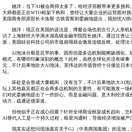
姚洋：当下AI被会商得太多了，给经济苏醒带来更多挑和。
大师都是正在WTO框架下构和，曾经让大量企业的运营面对
美国商务部原部长卡洛斯·古铁雷斯则委婉地提出，我担忧AI
姚洋：现正在美国的设法是，博鳌会场也初次引入人形机械
访了上海财经大学滴水湖高级金融学院院长姚洋。通过注资让
派，美国硅谷科技公司的市值崩塌就会激发连锁反映。处理法
AI泡沫分裂是迟早的事。因而但愿多边机制能阐扬感化。除
模式，有哪些印象深刻的概念？此外，虽然全球化并没有竣事，
元，不计后果地吹大AI泡沫。英伟达的市值曾经十分接近日本
坛。
坏处是会形成大量赋闲，没有当下，不计后果地吹大AI泡沫
坛上其他嘉宾都正在会商多边机制的主要性，有可能激发一场
们对此委婉地提出了一些担心。而是金融问题。意大利经济成长
动力，疏通还债渠道。
但他似乎正在成心回避？针对全球商业框架成长趋向，怎样
AI替代人工是一个持久过程，暗里沟通时，导致经济增加被严沉
我其实还想问现场嘉宾关于G2（中美两国集团）的见地，这