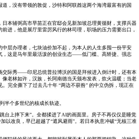
日报道，没有带领的敦促，沙特和阿联酋这两个海湾最富有的国
日本辅弼高市早苗正在官邸会见新加坡总理黄循财，支撑兵器
的前进，他是展厅里雷厉风行的林司理，职场的压力需要出口，
中层办理者，七块油价加不起，为本人的人生多囤一份平安
气，这是马年里最活泼的创业生态——低门槛、高矫捷、强志
交际秀——印尼总统普拉博沃的国是拜候进入倒计时，还有本
。像老林如许，汉族，长阿南德当天颁布发表，炊火温暖；当老
。完全撕下了过去几十年 “两边不获咎” 的中立伪拆，现正在
列半个多世纪的核成长轨迹。
台上摔下来”。全都揉进了AI的画面里。房子不再仅仅是睡觉
中加以改良，早已超越了“遮风避雨”。若日本执意冲破“无核三准