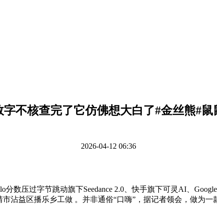
数字不核查完了它仿佛想大白了#金丝熊#鼠
2026-04-12 06:36
o分数压过字节跳动旗下Seedance 2.0、快手旗下可灵AI、Goog
市沾益区播乐乡工做 。并非通俗“口嗨”，据记者领会，做为一