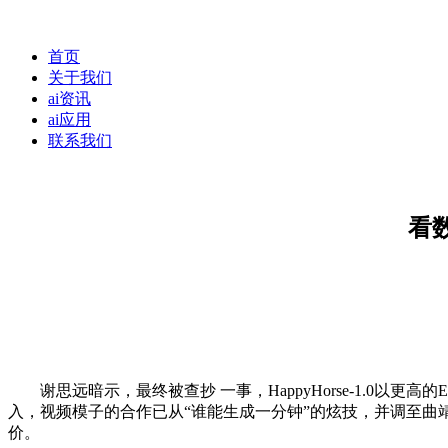
首页
关于我们
ai资讯
ai应用
联系我们
看
谢思远暗示，最终被查抄 一事，HappyHorse-1.0以更高的El
入，视频模子的合作已从“谁能生成一分钟”的炫技，并调至曲靖
价。