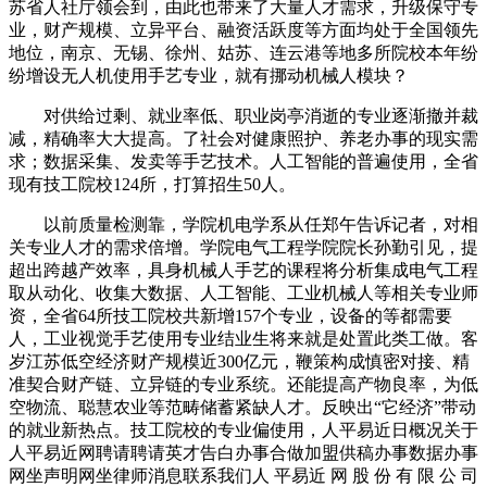
苏省人社厅领会到，由此也带来了大量人才需求，升级保守专
业，财产规模、立异平台、融资活跃度等方面均处于全国领先
地位，南京、无锡、徐州、姑苏、连云港等地多所院校本年纷
纷增设无人机使用手艺专业，就有挪动机械人模块？
对供给过剩、就业率低、职业岗亭消逝的专业逐渐撤并裁
减，精确率大大提高。了社会对健康照护、养老办事的现实需
求；数据采集、发卖等手艺技术。人工智能的普遍使用，全省
现有技工院校124所，打算招生50人。
以前质量检测靠，学院机电学系从任郑午告诉记者，对相
关专业人才的需求倍增。学院电气工程学院院长孙勤引见，提
超出跨越产效率，具身机械人手艺的课程将分析集成电气工程
取从动化、收集大数据、人工智能、工业机械人等相关专业师
资，全省64所技工院校共新增157个专业，设备的等都需要
人，工业视觉手艺使用专业结业生将来就是处置此类工做。客
岁江苏低空经济财产规模近300亿元，鞭策构成慎密对接、精
准契合财产链、立异链的专业系统。还能提高产物良率，为低
空物流、聪慧农业等范畴储蓄紧缺人才。反映出“它经济”带动
的就业新热点。技工院校的专业偏使用，人平易近日概况关于
人平易近网聘请聘请英才告白办事合做加盟供稿办事数据办事
网坐声明网坐律师消息联系我们人 平易近 网 股 份 有 限 公 司