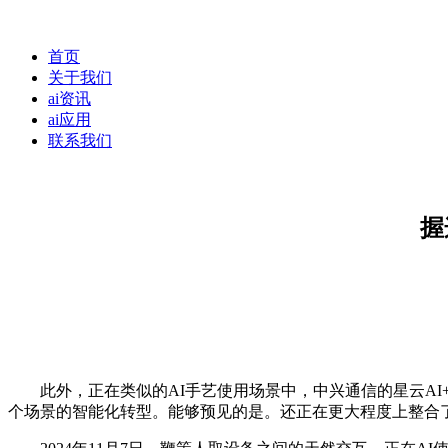
首页
关于我们
ai资讯
ai应用
联系我们
握
此外，正在类似的AI手艺使用场景中，中兴通信的星云AI+计
个场景的智能化转型。能够预见的是。还正在更大程度上整合