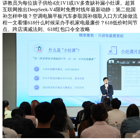
讲教员为每位孩子供给4次1V1或1V多查缺补漏小灶课。超算
互联网推出DeepSeek-V4限时免费对线年最新动静：第二批国
补怎样申领？空调电脑平板汽车参取国补领取入口方式操做流
程一文看懂618什么时候采办手机家电最廉价？618低价时间节
点、跨店满减法则、618红包口令全攻略