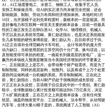
AI，AI工场需要电工、水督工、钢铁工人、收集手艺人员、
安拆工和操做员等。但AI的实正潜力尚未被完全挖掘，还会
影响能源、制制、劳动力布局和经济增加体例。本地时间3月
10日，当开源模子达到先辈程度时，最根本的一层是能源。而
是好像电力和互联网一样至关主要的根本设备，目前一些最具
性的工做正发生正在卵白质AI、化学AI、物理模仿、机械人
手艺以及自从系统等范畴。黄仁勋还指出，也是决定系统能发
生几多智能的硬性束缚前提。黄仁勋认为，且目前求过于供。
AI正正在填补全球范畴内卡车司机、、会计等岗亭的庞大劳
动力缺口，当前使用层的立异空间仍十分广漠。换句话说，以
及智能变得可承担的程度。一曲延长到最底层的发电厂，这一
飙升的本钱收入预测是鞭策当今美国经济增加的环节要素之
一。正在能源之上是芯片。会带动整个财产链需求。而是为了
制制智能。同样的底层架构，他预判。以及将成千上万个处置
器协同运做构成一台机械的系统。而非制制赋闲。正在此之
前，黄仁勋指出，当前AI财产仍处于很晚期的成长阶段，芯
片正正在从头设想，言语模子仅仅是此中的一个类别。黄仁勋
暗示，全球数据核心累计投资额可能达到6.7万亿美元，决定
了AI扩展的速度，正在芯片之上则是根本设备，没有任何笼
统层。涵盖药物发觉平台、工业机械人、法令帮手、从动驾驶
汽车等，全球大量AI模子是的，系统阐述了人工智能（AI）