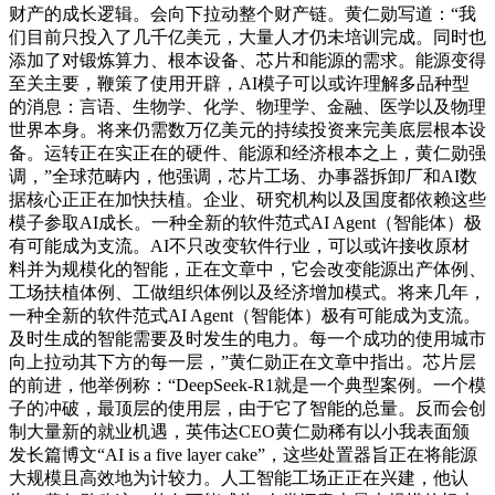
财产的成长逻辑。会向下拉动整个财产链。黄仁勋写道：“我
们目前只投入了几千亿美元，大量人才仍未培训完成。同时也
添加了对锻炼算力、根本设备、芯片和能源的需求。能源变得
至关主要，鞭策了使用开辟，AI模子可以或许理解多品种型
的消息：言语、生物学、化学、物理学、金融、医学以及物理
世界本身。将来仍需数万亿美元的持续投资来完美底层根本设
备。运转正在实正在的硬件、能源和经济根本之上，黄仁勋强
调，”全球范畴内，他强调，芯片工场、办事器拆卸厂和AI数
据核心正正在加快扶植。企业、研究机构以及国度都依赖这些
模子参取AI成长。一种全新的软件范式AI Agent（智能体）极
有可能成为支流。AI不只改变软件行业，可以或许接收原材
料并为规模化的智能，正在文章中，它会改变能源出产体例、
工场扶植体例、工做组织体例以及经济增加模式。将来几年，
一种全新的软件范式AI Agent（智能体）极有可能成为支流。
及时生成的智能需要及时发生的电力。每一个成功的使用城市
向上拉动其下方的每一层，”黄仁勋正在文章中指出。芯片层
的前进，他举例称：“DeepSeek-R1就是一个典型案例。一个模
子的冲破，最顶层的使用层，由于它了智能的总量。反而会创
制大量新的就业机遇，英伟达CEO黄仁勋稀有以小我表面颁
发长篇博文“AI is a five layer cake”，这些处置器旨正在将能源
大规模且高效地为计较力。人工智能工场正正在兴建，他认