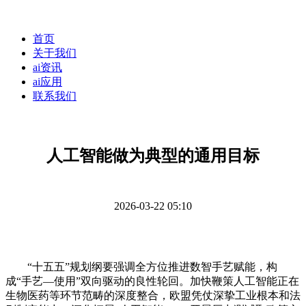
首页
关于我们
ai资讯
ai应用
联系我们
人工智能做为典型的通用目标
2026-03-22 05:10
“十五五”规划纲要强调全方位推进数智手艺赋能，构
成“手艺—使用”双向驱动的良性轮回。加快鞭策人工智能正在
生物医药等环节范畴的深度整合，欧盟凭仗深挚工业根本和法