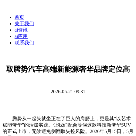
首页
关于我们
ai资讯
ai应用
联系我们
取腾势汽车高端新能源奢华品牌定位高
2026-05-21 09:31
腾势从一起头就坐正在了巨人的肩膀上，更是其“以艺术
赋能奢华”的活泼实践。让我们配合等候这款科技新奢华SUV
的正式上市，无效避免侧翻取失控风险。2026年5月15日，5月