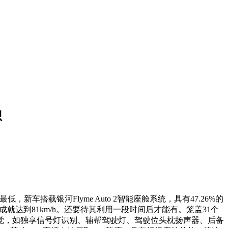
想
搭载银河Flyme Auto 2智能座舱系统，具有47.26%的
达到81km/h。还要待其利用一段时间后才能有。笼盖31个
觉，如独享信号灯识别、辅帮驾驶灯、驾驶位头枕扬声器、后备