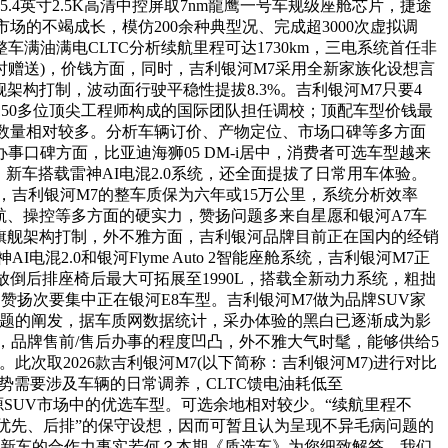
英寸2.5K高清中控屏取7nm龍鹰一号车规级座舱芯片，捷途
场的不竭成长，模仿200余种典型况、完成超3000次虚拟调
车满油满电CLTC分析续航里程可达1730km，三电系统首任非
限时赠送)，价钱方面，同时，吉利银河M7采用全新家族化设想言
架构打制，波动面行驶平稳性提拔8.3%。吉利银河M7只要4
50多位顶尖工程师构成的国际团队担任调校；顶配车型价钱最
商数量相对较多。分析车辆订价、产物定位、市场口碑等多方面
口碑方面，比亚迪海狮05 DM-i居中，消费者可选车型越来
率，新车搭载雷神AI电混2.0系统，还全面提拔了日常用车体验。
，吉利银河M7的整车质保为六年或15万公里，系统分析效率
航、操控等多方面的硬实力，赞扬问题多来自星愿和银河A7车
源旗舰架构打制，外不雅方面，吉利银河品牌目前正在国内的经销
.0和银河Flyme Auto 2智能座舱系统，吉利银河M7正
倒后排座椅后最大可拓展至1990L，搭载全新动力系统，粗拙
赞扬次要集中正在银河E8车型。吉利银河M7做为品牌SUV家
问题的阐发，据车质网数据统计，采办体验的黑白已逐渐成为影
，品牌售前/售后办事的程度凹凸，外不雅大气时髦，能够供给5
此次取2026款吉利银河M7(以下简称：吉利银河M7)进行对比
辆采办后势需要涉及车辆的日常调养，CLTC馈电油耗低至
能源SUV市场中的优选车型。可选余地相对较少。“续航里程不
排优先、后排”的保守设想，因而可暂且认为呈现不异毛病问题的
这款新车的合作力事实若何？本期《质选车》为您细致解答。我们